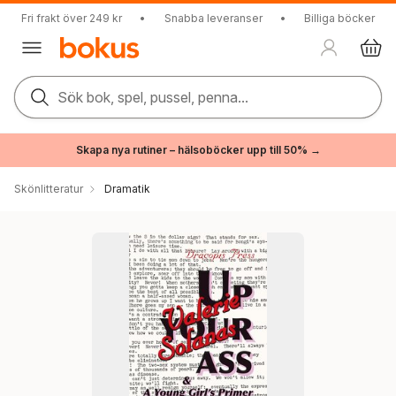
Fri frakt över 249 kr
•
Snabba leveranser
•
Billiga böcker
Sök bok, spel, pussel, penna...
Skapa nya rutiner – hälsoböcker upp till 50% →
Skönlitteratur
Dramatik