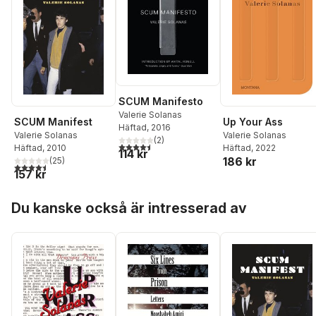
SCUM Manifesto
Valerie Solanas
SCUM Manifest
Up Your Ass
Häftad
, 2016
Valerie Solanas
Valerie Solanas
(
2
)
4,5
utav 5 stjärnor. Totalt antal röster:
Häftad
, 2010
Häftad
, 2022
114 kr
186 kr
(
25
)
4,5
utav 5 stjärnor. Totalt antal röster:
157 kr
Hoppa över listan
Du kanske också är intresserad av