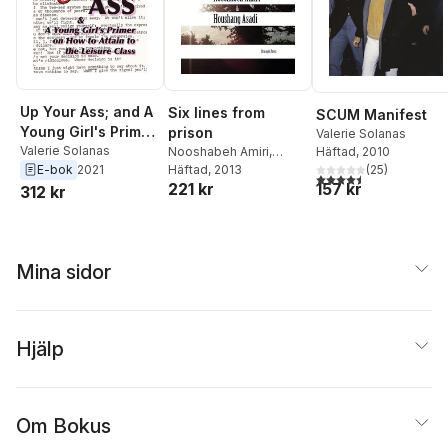
Up Your Ass; and A
Six lines from
SCUM Manifest
Young Girl's Primer
prison
Valerie Solanas
on How to Attain to
Valerie Solanas
Häftad
, 2010
Nooshabeh Amiri
,
(
25
)
E-bok
2021
Houshang Asadi
Häftad
, 2013
the Leisure Class
4,5
utav 5 stjärnor. Tota
157 kr
221 kr
312 kr
Mina sidor
Hjälp
Om Bokus