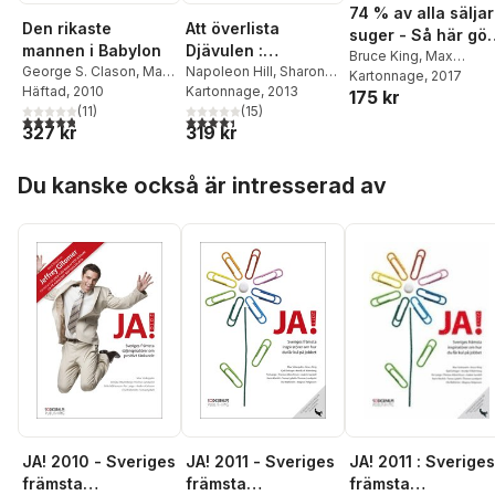
74 % av alla sälja
Den rikaste
Att överlista
suger - Så här gör
mannen i Babylon
Djävulen :
du för att inte bli 
Bruce King
,
Max
George S. Clason
,
Max
hemligheten till
Napoleon Hill
,
Sharon
Söderpalm
Kartonnage
, 2017
av dem
Söderpalm
Häftad
, 2010
Lechter
Kartonnage
,
Max
, 2013
frihet och
175 kr
(
11
)
Söderpalm
(
15
)
framgång
4,8
utav 5 stjärnor. Totalt antal röster:
4,4
utav 5 stjärnor. Totalt antal röster:
327 kr
319 kr
Hoppa över listan
Du kanske också är intresserad av
JA! 2010 - Sveriges
JA! 2011 - Sveriges
JA! 2011 : Sveriges
främsta
främsta
främsta