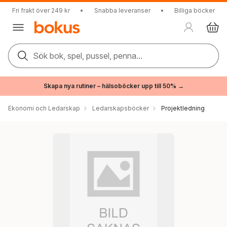
Fri frakt över 249 kr
•
Snabba leveranser
•
Billiga böcker
Sök bok, spel, pussel, penna...
Skapa nya rutiner – hälsoböcker upp till 50% →
Ekonomi och Ledarskap
Ledarskapsböcker
Projektledning