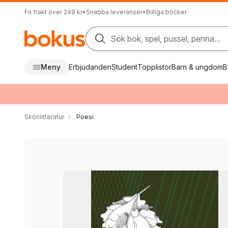
Fri frakt över 249 kr
•
Snabba leveranser
•
Billiga böcker
Sök bok, spel, pussel, penna...
Meny
Erbjudanden
Student
Topplistor
Barn & ungdom
B
Skönlitteratur
Poesi