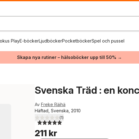
okus Play
E-böcker
Ljudböcker
Pocketböcker
Spel och pussel
Skapa nya rutiner – hälsoböcker upp till 50% →
Svenska Träd : en konc
Av
Freke Räihä
Häftad, Svenska, 2010
(
1
)
5,0
utav 5 stjärnor. Totalt antal röster:
211 kr