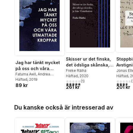
Skisser ur det finska,
Stoppbil
Jag har tänkt mycket
det ödsliga skånska,
Avstigni
på oss och våra
ja från Västerbotten
Freke Räihä
Fritiof 
Jonas Ell
utmattade kroppar
Fatuma Awil
,
Andrea
Häftad
, 2020
Räihä
Häftad
,
Ale
, 
tid i S
Malesevic
Häftad
, 2019
,
Jona Elings
(
1
)
Guzmán
,
(
1921-19
5,0
utav 5 stjärnor. Totalt antal röster:
3,7
utav 5 
89 kr
Knutsson
,
Meri Alarcón
,
261 kr
201 kr
Lars-Bör
Andreas Svanberg
,
Maria
Cecilia V
Hamberg
,
Sara Gust
,
Karin
Williams
,
Nilsson
,
Freke Räihä
,
Joanna H
Hoppa över listan
Helene Rådberg
,
Karin
Du kanske också är intresserad av
Knutsson
Råghall
,
Ina Hallström
,
Leif
Ragnarss
Lindström
,
Carola
Jansson
,
Ankarborg
,
Anna
Thilion 
Arvidsdotter
,
Silas Aliki
,
Erik
Haking
,
Beata Hansson
,