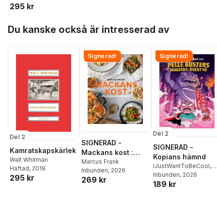
295 kr
Hoppa över listan
Du kanske också är intresserad av
Signerad!
Signerad!
Del 2
Del 2
SIGNERAD -
SIGNERAD -
Kamratskapskärlek
Mackans kost :
Kopians hämnd
Walt Whitman
Middagar och
Marcus Frank
IJustWantToBeCool
,
Häftad
, 2019
Inbunden
, 2026
matlådor
Joel Adolphson
Inbunden
, 2026
,
Emil
295 kr
269 kr
189 kr
Ejdemo Beer
,
Victor
Beer