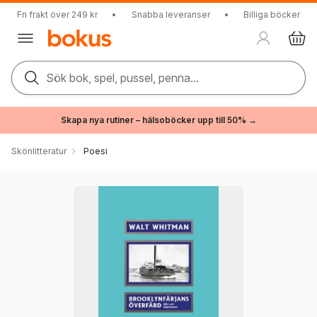
Fri frakt över 249 kr
•
Snabba leveranser
•
Billiga böcker
Sök bok, spel, pussel, penna...
Skapa nya rutiner – hälsoböcker upp till 50% →
Skönlitteratur
Poesi