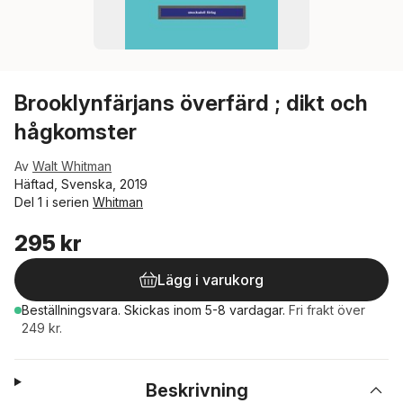
Brooklynfärjans överfärd ; dikt och
hågkomster
Av
Walt Whitman
Häftad, Svenska, 2019
Del 1 i serien
Whitman
295 kr
Lägg i varukorg
Beställningsvara.
Skickas
inom 5-8 vardagar
.
Fri frakt över
249 kr.
Beskrivning