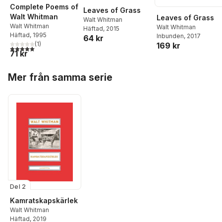
Complete Poems of
Leaves of Grass
Walt Whitman
Leaves of Grass
Walt Whitman
Walt Whitman
Walt Whitman
Häftad
, 2015
Häftad
, 1995
Inbunden
, 2017
64 kr
(
1
)
169 kr
5,0
utav 5 stjärnor. Totalt antal röster:
71 kr
Hoppa över listan
Mer från samma serie
Del 2
Kamratskapskärlek
Walt Whitman
Häftad
, 2019