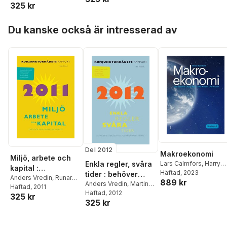
325 kr
Morton O Ravn
Strömberg
,
Arvid
Wallgren
Hoppa över listan
Du kanske också är intresserad av
Del 2012
Makroekonomi
Miljö, arbete och
Lars Calmfors
,
Harry
Enkla regler, svåra
kapital :
Flam
Häftad
,
John Hassler
, 2023
,
Pe
tider : behöver
konjunkturrådets
Anders Vredin
,
Runar
889 kr
Krusell
stabiliseringspolitik
Anders Vredin
,
Martin
Brännlund
Häftad
, 2011
,
Lars
rapport 2011
Flodén
Häftad
, 2012
,
Anna Larsson
,
en förändras?
325 kr
Ljungqvist
,
Per
325 kr
Morton O Ravn
Strömberg
,
Arvid
Wallgren