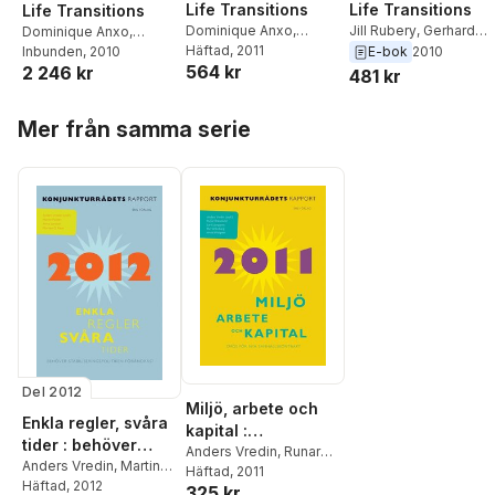
Life Transitions
Life Transitions
Life Transitions
Dominique Anxo
,
Jill Rubery
,
Gerhard
Dominique Anxo
,
Gerhard Bosch
Häftad
, 2011
,
Jill
Bosch
,
Dominique An
Gerhard Bosch
Inbunden
, 2010
,
Jill
E-bok
2010
564 kr
2 246 kr
Rubery
Rubery
481 kr
Hoppa över listan
Mer från samma serie
Del 2012
Miljö, arbete och
Enkla regler, svåra
kapital :
tider : behöver
konjunkturrådets
Anders Vredin
,
Runar
stabiliseringspolitik
Anders Vredin
,
Martin
Brännlund
Häftad
, 2011
,
Lars
rapport 2011
Flodén
Häftad
, 2012
,
Anna Larsson
,
en förändras?
325 kr
Ljungqvist
,
Per