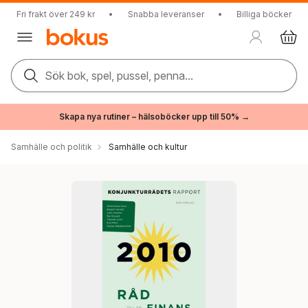
Fri frakt över 249 kr
•
Snabba leveranser
•
Billiga böcker
Sök bok, spel, pussel, penna...
Skapa nya rutiner – hälsoböcker upp till 50% →
Samhälle och politik
Samhälle och kultur