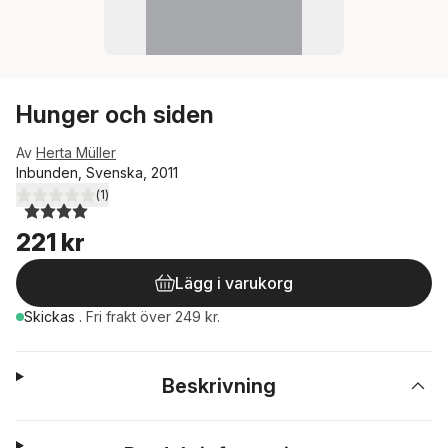
Hunger och siden
Av
Herta Müller
Inbunden, Svenska, 2011
(
1
)
4,0
utav 5 stjärnor. Totalt antal röster:
221 kr
Lägg i varukorg
Skickas
.
Fri frakt över 249 kr.
Beskrivning