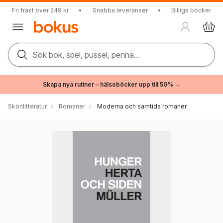
Fri frakt över 249 kr
•
Snabba leveranser
•
Billiga böcker
Sök bok, spel, pussel, penna...
Skapa nya rutiner – hälsoböcker upp till 50% →
Skönlitteratur
Romaner
Moderna och samtida romaner