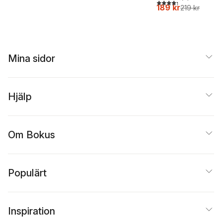
4,3
utav 5 stjärnor. Tota
189 kr
219 kr
Mina sidor
Hjälp
Om Bokus
Populärt
Inspiration