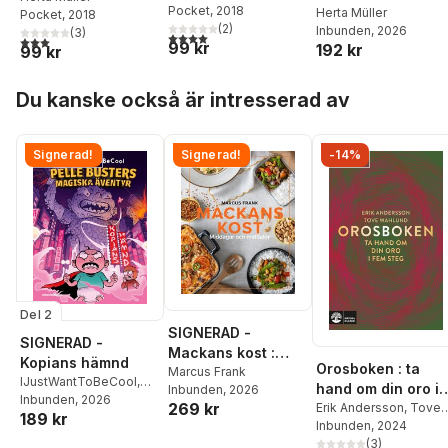
Pocket
, 2018
Herta Müller
Pocket
, 2018
(
2
)
Inbunden
, 2026
(
3
)
4,0
utav 5 stjärnor. Totalt antal röster:
3,0
utav 5 stjärnor. Totalt antal röster:
99 kr
192 kr
99 kr
Hoppa över listan
Du kanske också är intresserad av
Signerad!
Signerad!
-14%
Del 2
SIGNERAD -
SIGNERAD -
Mackans kost :
Kopians hämnd
Orosboken : ta
Middagar och
Marcus Frank
IJustWantToBeCool
,
hand om din oro i
Inbunden
, 2026
matlådor
Joel Adolphson
Inbunden
, 2026
,
Emil
269 kr
fem steg
Erik Andersson
,
Tove
189 kr
Ejdemo Beer
,
Victor
Wahlund
Inbunden
, 2024
Beer
(
3
)