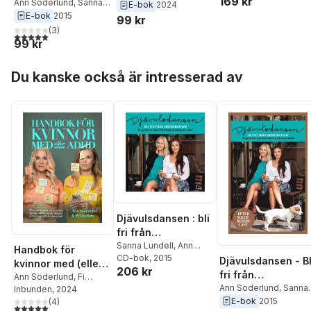
169 kr
medberoende
Ann Söderlund
,
Sanna
Lindfors
E-bok
2024
radikal guide till en
Lundell
E-bok
2015
99 kr
bättre vardag och
(
3
)
hur du får din inre
5,0
utav 5 stjärnor. Totalt antal röster:
99 kr
kritiker att hålla lite
mera käft
Hoppa över listan
Du kanske också är intresserad av
Djävulsdansen : bli
fri från
medberoende
Sanna Lundell
,
Ann
Handbok för
Söderlund
CD-bok
, 2015
Djävulsdansen - Bl
kvinnor med (eller
206 kr
fri från
utan) ADHD : en
Ann Söderlund
,
Fi
medberoende
Ann Söderlund
,
Sanna
Lindfors
Inbunden
, 2024
radikal guide till en
Lundell
E-bok
2015
(
4
)
bättre vardag och
5,0
utav 5 stjärnor. Totalt antal röster: