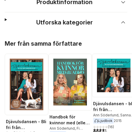
Produktinformation
Utforska kategorier
Hoppa över listan
Mer från samma författare
Djävulsdansen - bl
fri från
medberoende
Ann Söderlund
,
Sanna
Handbok för
Lundell
Ljudbok
2015
Djävulsdansen - Bli
kvinnor med (eller
(
16
)
fri från
utan) ADHD : en
Ann Söderlund
,
Fi
4,4
utav 5 stjärnor. Tota