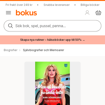
Fri frakt över 249 kr
•
Snabba leveranser
•
Billiga böcker
Sök bok, spel, pussel, penna...
Skapa nya rutiner – hälsoböcker upp till 50% →
Biografier
Självbiografier och Memoarer