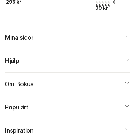
295 kr
(
3
)
hur du får din inre
5,0
utav 5 stjärnor. Tota
99 kr
kritiker att hålla lite
mera käft
Mina sidor
Hjälp
Om Bokus
Populärt
Inspiration