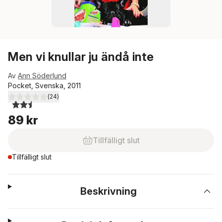
Men vi knullar ju ändå inte
Av
Ann Söderlund
Pocket, Svenska, 2011
(
24
)
2,5
utav 5 stjärnor. Totalt antal röster:
89 kr
Tillfälligt slut
Tillfälligt slut
Beskrivning