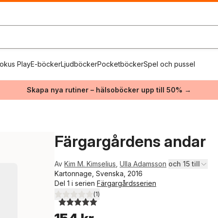
okus Play
E-böcker
Ljudböcker
Pocketböcker
Spel och pussel
Skapa nya rutiner – hälsoböcker upp till 50% →
Färgargårdens andar
Av
Kim M. Kimselius
,
Ulla Adamsson
och 15 till
Kartonnage, Svenska, 2016
Del 1 i serien
Färgargårdsserien
(
1
)
5,0
utav 5 stjärnor. Totalt antal röster: