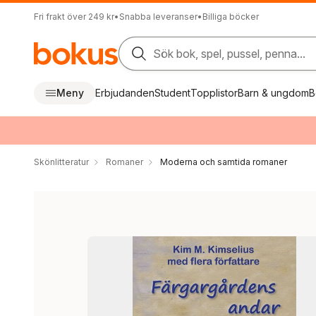
Fri frakt över 249 kr
•
Snabba leveranser
•
Billiga böcker
Sök bok, spel, pussel, penna...
Meny
Erbjudanden
Student
Topplistor
Barn & ungdom
B
Skönlitteratur
Romaner
Moderna och samtida romaner