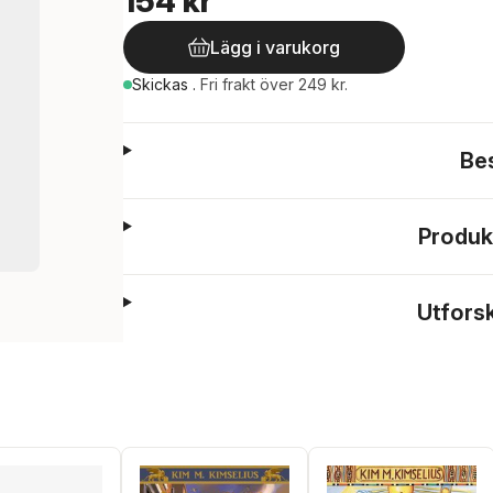
154 kr
Lägg i varukorg
Skickas
.
Fri frakt över 249 kr.
Be
Produk
Utfors