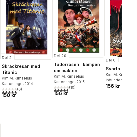
Del 20
Del 2
Del 6
Tudorrosen : kampen
Skräckresan med
Svarta Döden
om makten
Titanic
Kim M. Kimselius
Kim M. Kimselius
Kim M. Kimselius
Inbunden
, 2020
Kartonnage
, 2015
Kartonnage
, 2014
156 kr
(
10
)
(
6
)
4,6
utav 5 stjärnor. Totalt antal röster:
5,0
utav 5 stjärnor. Totalt antal röster:
156 kr
150 kr