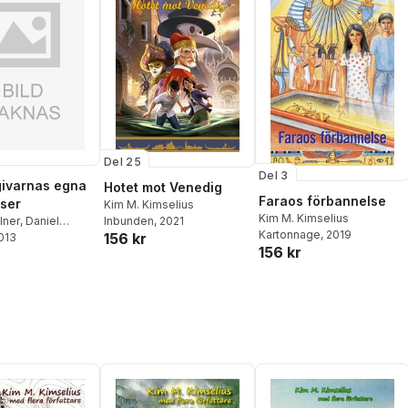
Del 25
Del 3
ivarnas egna
Hotet mot Venedig
Faraos förbannelse
lser
Kim M. Kimselius
Kim M. Kimselius
lner
,
Daniel
Inbunden
, 2021
Kartonnage
, 2019
156 kr
2013
itha Östlund
,
156 kr
Boll
,
Kim M.
s
,
Eva Robild
,
lin
,
Peter
Kristina Svensson
,
liot
,
Ulrika
Liv Larsson
,
Sofie
hansson
,
Malin
on
,
Christian von