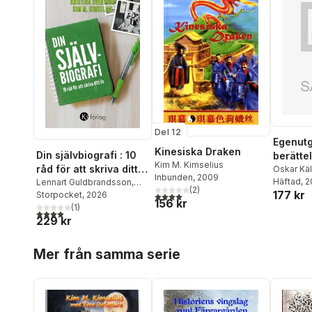
Del 12
Egenutg
Kinesiska Draken
Din självbiografi : 10
berätte
Kim M. Kimselius
råd för att skriva ditt
Oskar Käl
Inbunden
, 2009
Åberg
Häftad
,
, 
An
liv
Lennart Guldbrandsson
,
(
2
)
177 kr
Susanne 
Kristina Svensson
Storpocket
, 2026
,
Kim M
4,0
utav 5 stjärnor. Totalt antal röster:
156 kr
Kimseliu
Kimselius
(
1
)
4,0
utav 5 stjärnor. Totalt antal röster:
Mette Boh
229 kr
Ahlquist
,
Hoppa över listan
Emma C El
Mer från samma serie
Slottner
,
Trinh Jo
Johanss
Essen