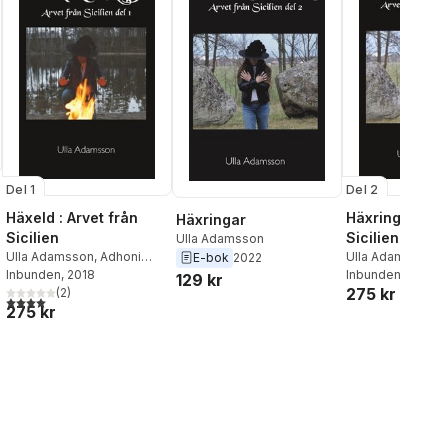
Del 1
Del 2
Häxeld : Arvet från
Häxringar : Ar
Häxringar
Sicilien
Sicilien
Ulla Adamsson
Ulla Adamsson
,
Adhoni
Ulla Adamsson
,
A
E-bok
2022
Bokförlag
Inbunden
, 2018
Bokförlag
Inbunden
, 2018
129 kr
275 kr
(
2
)
4,0
utav 5 stjärnor. Totalt antal röster:
275 kr