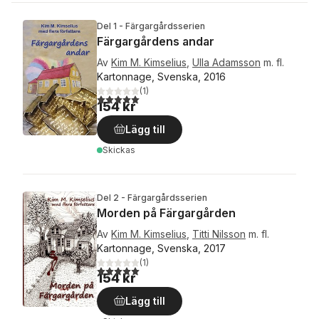
Del 1 - Färgargårdsserien
Färgargårdens andar
Av
Kim M. Kimselius
,
Ulla Adamsson
m. fl.
Kartonnage, Svenska, 2016
(
1
)
5,0
utav 5 stjärnor. Totalt antal röster:
154 kr
Lägg till
Skickas
Del 2 - Färgargårdsserien
Morden på Färgargården
Av
Kim M. Kimselius
,
Titti Nilsson
m. fl.
Kartonnage, Svenska, 2017
(
1
)
5,0
utav 5 stjärnor. Totalt antal röster:
154 kr
Lägg till