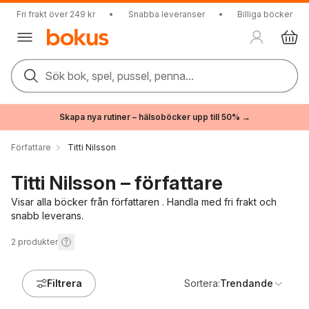
Fri frakt över 249 kr
•
Snabba leveranser
•
Billiga böcker
Sök bok, spel, pussel, penna...
Skapa nya rutiner – hälsoböcker upp till 50% →
Författare
Titti Nilsson
Titti Nilsson – författare
Visar alla böcker från författaren . Handla med fri frakt och
snabb leverans.
2
produkter
Filtrera
Sortera:
Trendande