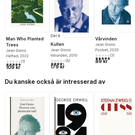
Del 6
Vårvinden
Man Who Planted
Kullen
Jean Giono
Trees
Pocket
, 2020
Jean Giono
Jean Giono
(
1
)
Inbunden
, 2010
Häftad
, 2022
5,0
utav 5 stjärnor. Tota
89 kr
(
5
)
(
1
)
4,4
utav 5 stjärnor. Totalt antal röster:
5,0
utav 5 stjärnor. Totalt antal röster:
179 kr
109 kr
Hoppa över listan
Du kanske också är intresserad av