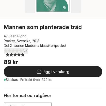
Mannen som planterade träd
Av
Jean Giono
Pocket, Svenska, 2013
Del 2 i serien
Moderna klassiker/pocket
(
34
)
4,8
utav 5 stjärnor. Totalt antal röster:
89 kr
Lägg i varukorg
Skickas
.
Fri frakt över 249 kr.
Fler format och utgåvor