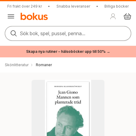
Fri frakt över 249 kr
•
Snabba leveranser
•
Billiga böcker
Sök bok, spel, pussel, penna...
Skapa nya rutiner – hälsoböcker upp till 50% →
Skönlitteratur
Romaner