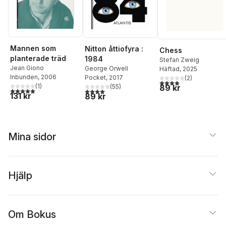
Mannen som
Nitton åttiofyra :
Chess
planterade träd
1984
Stefan Zweig
Jean Giono
George Orwell
Häftad
, 2025
Inbunden
, 2006
Pocket
, 2017
(
2
)
4,0
utav 5 stjärnor. Tota
(
1
)
89 kr
(
55
)
5,0
utav 5 stjärnor. Totalt antal röster:
4,1
utav 5 stjärnor. Totalt antal röster:
131 kr
89 kr
Mina sidor
Hjälp
Om Bokus