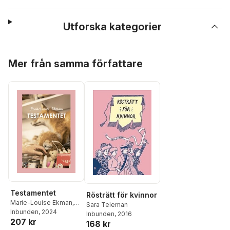
Utforska kategorier
Hoppa över listan
Mer från samma författare
Testamentet
Rösträtt för kvinnor
Marie-Louise Ekman
,
Sara Teleman
Lars Strannegård
Inbunden
, 2024
,
Sara
Inbunden
, 2016
207 kr
Teleman
,
Christopher
168 kr