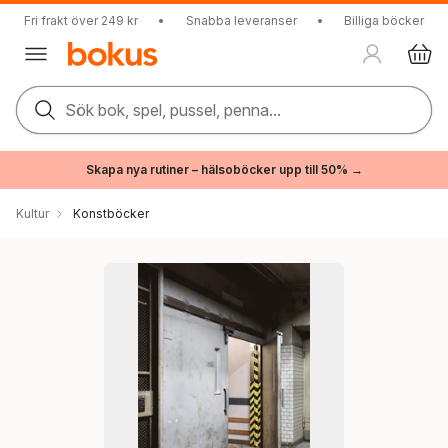
Fri frakt över 249 kr
•
Snabba leveranser
•
Billiga böcker
Sök bok, spel, pussel, penna...
Skapa nya rutiner – hälsoböcker upp till 50% →
Kultur
Konstböcker