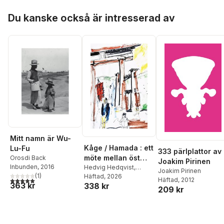
Garplind
Hoppa över listan
Du kanske också är intresserad av
Mitt namn är Wu-
Kåge / Hamada : ett
Lu-Fu
333 pärlplattor av
möte mellan öst
Orosdi Back
Joakim Pirinen
Inbunden
, 2016
och väst formges
Hedvig Hedqvist
,
Joakim Pirinen
(
1
)
Gustaf Kjellin
Häftad
, 2026
5,0
utav 5 stjärnor. Totalt antal röster:
Häftad
, 2012
363 kr
338 kr
209 kr