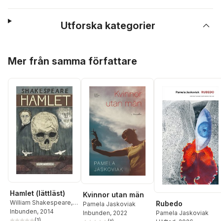
Utforska kategorier
Hoppa över listan
Mer från samma författare
Hamlet (lättläst)
Kvinnor utan män
William Shakespeare
,
Rubedo
Pamela Jaskoviak
Pamela Jaskoviak
Inbunden
, 2014
Inbunden
, 2022
Pamela Jaskoviak
(
1
)