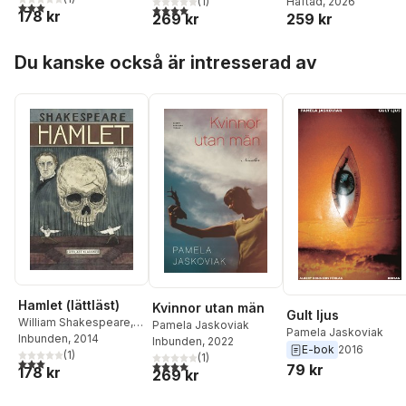
(
1
)
Häftad
, 2026
3,0
utav 5 stjärnor. Totalt antal röster:
4,0
utav 5 stjärnor. Totalt antal röster:
178 kr
269 kr
259 kr
Hoppa över listan
Du kanske också är intresserad av
Hamlet (lättläst)
Kvinnor utan män
Gult ljus
William Shakespeare
,
Pamela Jaskoviak
Pamela Jaskoviak
Pamela Jaskoviak
Inbunden
, 2014
Inbunden
, 2022
E-bok
2016
(
1
)
(
1
)
3,0
utav 5 stjärnor. Totalt antal röster:
4,0
utav 5 stjärnor. Totalt antal röster:
79 kr
178 kr
269 kr