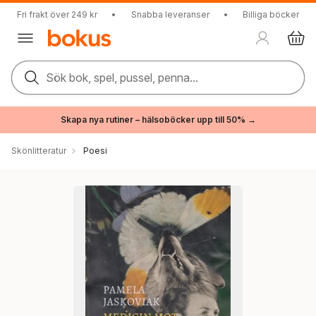
Fri frakt över 249 kr
•
Snabba leveranser
•
Billiga böcker
Sök bok, spel, pussel, penna...
Skapa nya rutiner – hälsoböcker upp till 50% →
Skönlitteratur
Poesi