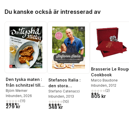
Hoppa över listan
Du kanske också är intresserad av
Brasserie Le Roug
Cookbook
Den tyska maten :
Stefanos Italia :
Marco Baudone
från schnitzel till
Inbunden
, 2012
den stora
sauerkraut
Björn Werner
(
2
)
italienska
Stefano Catenacci
2,5
utav 5 stjärnor. Tota
805 kr
Inbunden
, 2026
Inbunden
, 2013
kokboken
(
11
)
(
10
)
4,4
utav 5 stjärnor. Totalt antal röster:
4,4
utav 5 stjärnor. Totalt antal röster:
279 kr
348 kr