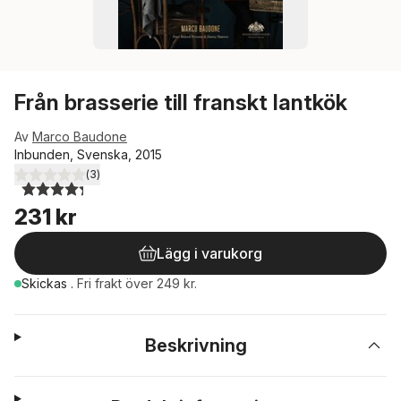
Från brasserie till franskt lantkök
Av
Marco Baudone
Inbunden, Svenska, 2015
(
3
)
4,3
utav 5 stjärnor. Totalt antal röster:
231 kr
Lägg i varukorg
Skickas
.
Fri frakt över 249 kr.
Beskrivning