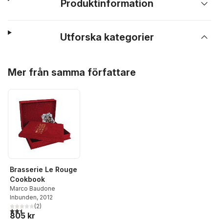
Produktinformation
Utforska kategorier
Hoppa över listan
Mer från samma författare
Brasserie Le Rouge
Cookbook
Marco Baudone
Inbunden
, 2012
(
2
)
2,5
utav 5 stjärnor. Totalt antal röster:
805 kr