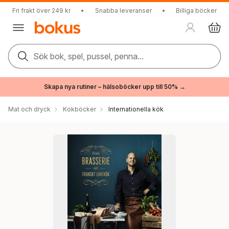
Fri frakt över 249 kr
•
Snabba leveranser
•
Billiga böcker
Sök bok, spel, pussel, penna...
Skapa nya rutiner – hälsoböcker upp till 50% →
Mat och dryck
Kokböcker
Internationella kök