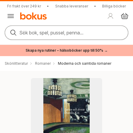
Fri frakt över 249 kr
•
Snabba leveranser
•
Billiga böcker
Sök bok, spel, pussel, penna...
Skapa nya rutiner – hälsoböcker upp till 50% →
Skönlitteratur
Romaner
Moderna och samtida romaner