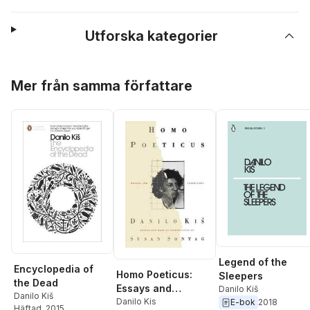
Utforska kategorier
Hoppa över listan
Mer från samma författare
Legend of the
Encyclopedia of
Homo Poeticus:
Sleepers
the Dead
Essays and
Danilo Kiš
Danilo Kiš
Interviews
Danilo Kis
E-bok
2018
Häftad
, 2015