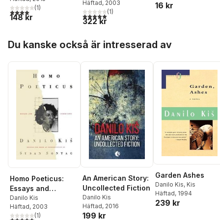
Häftad
, 2003
16 kr
(
1
)
4,0
utav 5 stjärnor. Totalt antal röster:
(
1
)
5,0
utav 5 stjärnor. Totalt antal röster:
148 kr
322 kr
Hoppa över listan
Du kanske också är intresserad av
Garden Ashes
An American Story:
Homo Poeticus:
Danilo Kis
,
Kis
Uncollected Fiction
Essays and
Häftad
, 1994
Danilo Kis
Interviews
Danilo Kis
239 kr
Häftad
, 2016
Häftad
, 2003
199 kr
(
1
)
5,0
utav 5 stjärnor. Totalt antal röster: