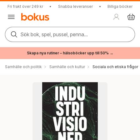
Fri frakt över 249 kr
•
Snabba leveranser
•
Billiga böcker
Sök bok, spel, pussel, penna...
Skapa nya rutiner – hälsoböcker upp till 50% →
Samhälle och politik
Samhälle och kultur
Sociala och etiska frågor