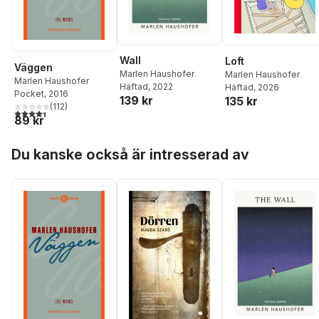
Wall
Loft
Väggen
Marlen Haushofer
Marlen Haushofer
Marlen Haushofer
Häftad
, 2022
Häftad
, 2026
Pocket
, 2016
139 kr
135 kr
(
112
)
4,4
utav 5 stjärnor. Totalt antal röster:
89 kr
Hoppa över listan
Du kanske också är intresserad av