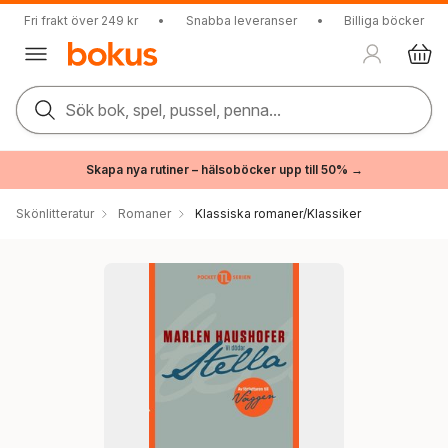
Fri frakt över 249 kr
•
Snabba leveranser
•
Billiga böcker
Sök bok, spel, pussel, penna...
Skapa nya rutiner – hälsoböcker upp till 50% →
Skönlitteratur
Romaner
Klassiska romaner/Klassiker