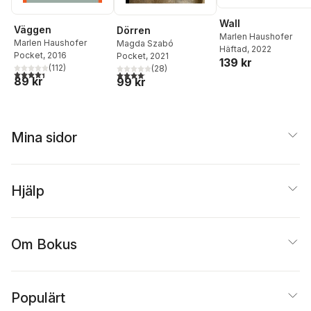
Wall
Väggen
Dörren
Marlen Haushofer
Marlen Haushofer
Magda Szabó
Häftad
, 2022
Pocket
, 2016
Pocket
, 2021
139 kr
(
112
)
(
28
)
4,4
utav 5 stjärnor. Totalt antal röster:
4,1
utav 5 stjärnor. Totalt antal röster:
89 kr
99 kr
Mina sidor
Hjälp
Om Bokus
Populärt