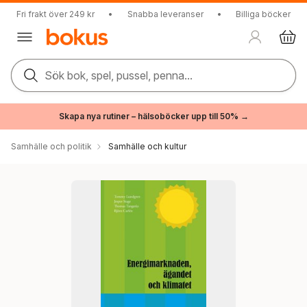
Fri frakt över 249 kr
•
Snabba leveranser
•
Billiga böcker
Sök bok, spel, pussel, penna...
Skapa nya rutiner – hälsoböcker upp till 50% →
Samhälle och politik
Samhälle och kultur