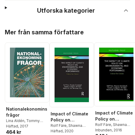
Utforska kategorier
Hoppa över listan
Mer från samma författare
Nationalekonomins
Impact of Climate
Impact of Climate
frågor
Policy on
Policy on
Lina Aldén
,
Tommy
Environmental and
Rolf Färe
,
Shawna
Environmental and
Rolf Färe
,
Shawna
Andersson
Häftad
, 2017
,
Martin
Grosskopf
Inbunden
, 2016
,
Tommy
Economic
Grosskopf
Häftad
, 2020
,
Tommy
464 kr
Economic
Berlin
,
Tessa Bold
,