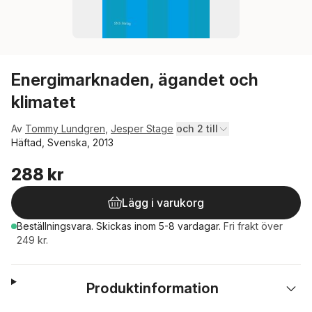
Energimarknaden, ägandet och
klimatet
Av
Tommy Lundgren
,
Jesper Stage
och 2 till
Häftad, Svenska, 2013
288 kr
Lägg i varukorg
Beställningsvara.
Skickas
inom 5-8 vardagar
.
Fri frakt över
249 kr.
Produktinformation