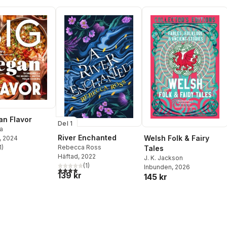
an Flavor
Del 1
a
River Enchanted
Welsh Folk & Fairy
, 2024
1
)
Rebecca Ross
Tales
stjärnor. Totalt antal röster:
Häftad
, 2022
J. K. Jackson
(
1
)
Inbunden
, 2026
4,0
utav 5 stjärnor. Totalt antal röster:
139 kr
145 kr