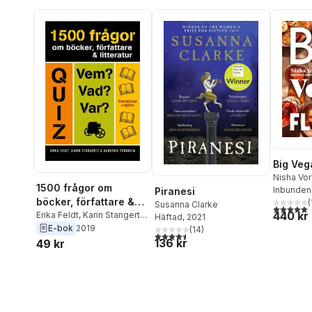
Big Veg
Nisha Vor
1500 frågor om
Inbunden
Piranesi
böcker, författare &
(
Susanna Clarke
5,0
utav 5 
440 kr
litteratur
Erika Feldt
,
Karin Stangertz
,
Häftad
, 2021
Hanserik Tönnheim
E-bok
2019
(
14
)
4,5
utav 5 stjärnor. Totalt antal röster:
136 kr
49 kr