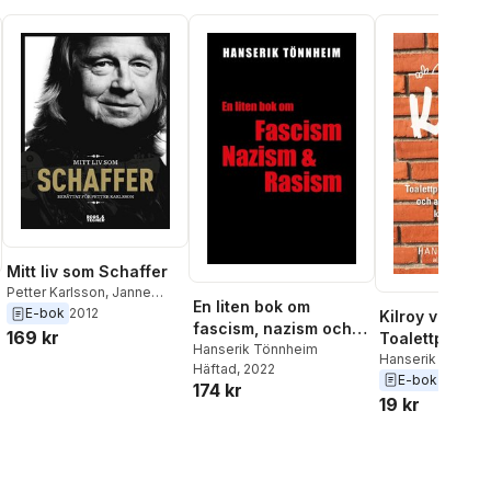
Mitt liv som Schaffer
Petter Karlsson
,
Janne
En liten bok om
Schaffer
,
Erika Feldt
E-bok
2012
Kilroy var här:
fascism, nazism och
169 kr
Toalettpoesi 
rasism
Hanserik Tönnheim
annat klotter
Hanserik Tönnhe
Häftad
, 2022
E-bok
2018
174 kr
19 kr