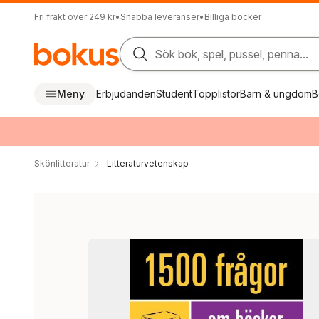
Fri frakt över 249 kr
•
Snabba leveranser
•
Billiga böcker
Sök bok, spel, pussel, penna...
Meny
Erbjudanden
Student
Topplistor
Barn & ungdom
B
Skönlitteratur
Litteraturvetenskap