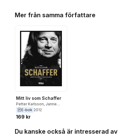
Hoppa över listan
Mer från samma författare
Mitt liv som Schaffer
Petter Karlsson
,
Janne
Schaffer
,
Erika Feldt
E-bok
2012
169 kr
Hoppa över listan
Du kanske också är intresserad av