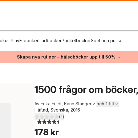
okus Play
E-böcker
Ljudböcker
Pocketböcker
Spel och pussel
Skapa nya rutiner – hälsoböcker upp till 50% →
1500 frågor om böcker, 
Av
Erika Feldt
,
Karin Stangertz
och 1 till
Häftad, Svenska, 2016
(
4
)
4,5
utav 5 stjärnor. Totalt antal röster:
178 kr