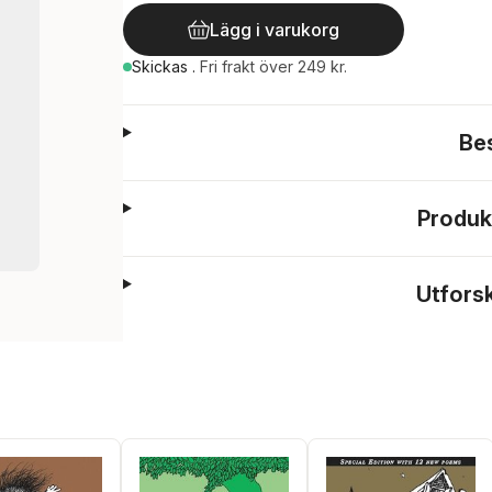
Lägg i varukorg
Skickas
.
Fri frakt över 249 kr.
Be
Produk
Utfors