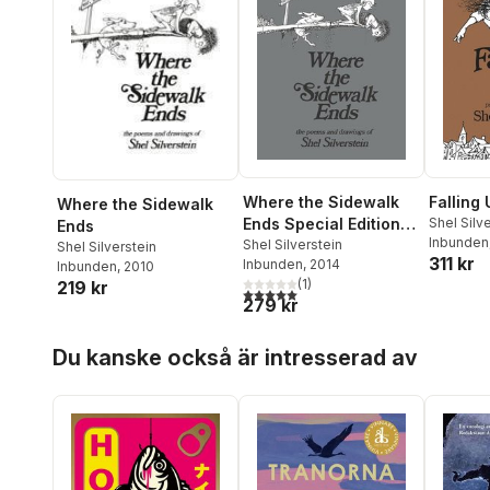
Where the Sidewalk
Falling 
Where the Sidewalk
Ends Special Edition
Shel Silv
Ends
Inbunden
with 12 Extra Poems
Shel Silverstein
Shel Silverstein
311 kr
Inbunden
, 2014
Inbunden
, 2010
(
1
)
219 kr
5,0
utav 5 stjärnor. Totalt antal röster:
279 kr
Hoppa över listan
Du kanske också är intresserad av