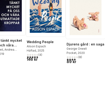
 tänkt mycket
Wedding People
Djurens gård : en saga
och våra
Alison Espach
George Orwell
de kroppar
wil
,
Andrea
Häftad
, 2025
Pocket
, 2020
c
2019
,
Jona Elings
(
4
)
4,8
utav 5 stjärnor. Totalt antal röster:
(
8
)
,
Meri Alarcón
,
146 kr
4,0
utav 5 stjärnor. Totalt ant
89 kr
Svanberg
,
Maria
,
Sara Gust
,
Karin
Freke Räihä
,
ådberg
,
Karin
na Hallström
,
Leif
m
,
Carola
g
,
Anna
ter
,
Silas Aliki
,
Erik
eata Hansson
,
k
,
Don Elias
,
romander
,
Tommy