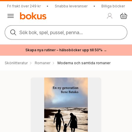
Fri frakt över 249 kr
•
Snabba leveranser
•
Billiga böcker
Sök bok, spel, pussel, penna...
Skapa nya rutiner – hälsoböcker upp till 50% →
Skönlitteratur
Romaner
Moderna och samtida romaner