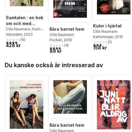
Samtalen : en bok
om och med
Kulor i hjärtat
Bära barnet hem
Mamma Andersson
Cilla Naumann
,
Karin
Cilla Naumann
Mamma Andersson
Inbunden
, 2023
Cilla Naumann
Kartonnage
, 2015
(
6
)
Pocket
, 2016
4,0
utav 5 stjärnor. Totalt antal röster:
(
1
)
3,0
utav 5 stjärnor. Tota
428 kr
(
4
)
158 kr
3,8
utav 5 stjärnor. Totalt antal röster:
89 kr
Hoppa över listan
Du kanske också är intresserad av
Bära barnet hem
Cilla Naumann