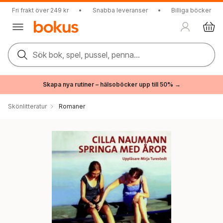
Fri frakt över 249 kr
•
Snabba leveranser
•
Billiga böcker
Sök bok, spel, pussel, penna...
Skapa nya rutiner – hälsoböcker upp till 50% →
Skönlitteratur
Romaner