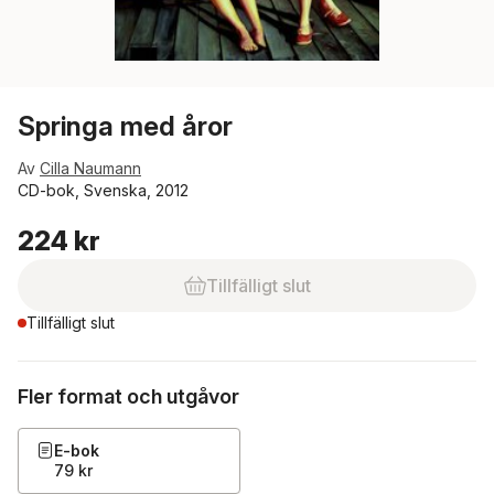
Springa med åror
Av
Cilla Naumann
CD-bok, Svenska, 2012
224 kr
Tillfälligt slut
Tillfälligt slut
Fler format och utgåvor
E-bok
79 kr