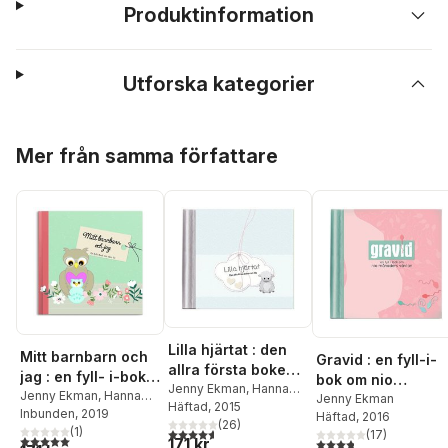
Produktinformation
Utforska kategorier
Hoppa över listan
Mer från samma författare
Lilla hjärtat : den
Mitt barnbarn och
Gravid : en fyll-i-
allra första boken
jag : en fyll- i-bok
bok om nio
om dig
Jenny Ekman
,
Hanna
om våra liv
Jenny Ekman
,
Hanna
månaders väntan
Jenny Ekman
Bühlmann
Häftad
, 2015
Bühlmann
Inbunden
, 2019
Häftad
, 2016
(
26
)
(
1
)
4,6
utav 5 stjärnor. Totalt antal röster:
(
17
)
5,0
utav 5 stjärnor. Totalt antal röster:
171 kr
3,8
utav 5 stjärnor. Tota