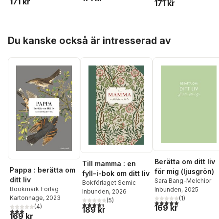
171 kr
171 kr
Hoppa över listan
Du kanske också är intresserad av
Berätta om ditt liv
Till mamma : en
Pappa : berätta om
för mig (ljusgrön)
fyll-i-bok om ditt liv
ditt liv
Sara Bang-Melchior
Bokförlaget Semic
Bookmark Förlag
Inbunden
, 2025
Inbunden
, 2026
Kartonnage
, 2023
(
1
)
(
5
)
5,0
utav 5 stjärnor. Tota
4,4
utav 5 stjärnor. Totalt antal röster:
169 kr
(
4
)
189 kr
3,0
utav 5 stjärnor. Totalt antal röster:
169 kr