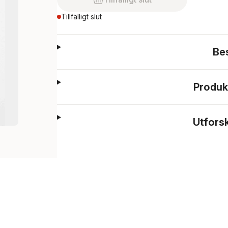
Tillfälligt slut
Be
Produk
Utfors