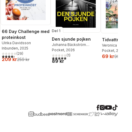
Del 1
66 Day Challenge med
proteinkost
Den sjunde pojken
Tidvattnets h
Ulrika Davidsson
Johanna Bäckström
Veronica Henry
Inbunden
, 2025
Lerneby
Pocket
, 2026
Pocket
, 2026
(
29
)
(
1
)
69 kr
4,3
utav 5 stjärnor. Totalt antal röster:
99 kr
5,0
utav 5 stjärnor. Totalt antal röster:
209 kr
259 kr
89 kr