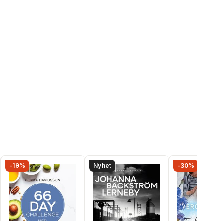
-19%
Nyhet
-30%