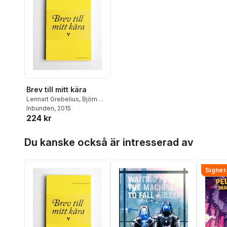
Brev till mitt kära
Lennart Grebelius
,
Björn
Engström
Inbunden
, 2015
224 kr
Hoppa över listan
Du kanske också är intresserad av
Signer