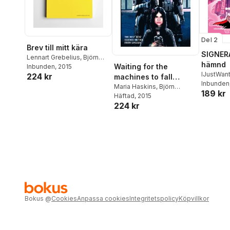
Del 2
Brev till mitt kära
SIGNERA
Lennart Grebelius
,
Björn
hämnd
Waiting for the
Engström
Inbunden
, 2015
IJustWan
224 kr
machines to fall
Adolphs
Inbunden
asleep
Maria Haskins
,
Björn
189 kr
Beer
,
Vic
Engström
Häftad
, 2015
,
Patrik
224 kr
Centerwall
,
Anders Blixt
,
My Bergström
,
KG
Johansson
,
Oskar Källner
,
Anna Jakobsson Lund
,
Markus Sköld
,
Eva
Holmquist
,
Sara Kopljar
,
AR
Yngve
,
Andrea Grave-
Müller
,
Christina
Nordlander
,
Ingrid Remvall
,
Lupina Ojala
,
Erik Odeldahl
,
Boel Bermann
,
Love Kölle
,
Bokus
@
Cookies
Anpassa cookies
Integritetspolicy
Köpvillkor
Pia Lindestrand
,
Alexandra
Nero
,
Johannes Pinter
,
Andrew Coulthard
,
Tora