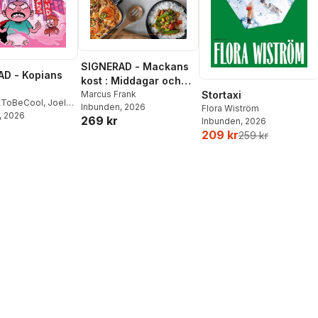
SIGNERAD - Mackans
D - Kopians
kost : Middagar och
matlådor
Marcus Frank
Stortaxi
tToBeCool
,
Joel
Inbunden
, 2026
Flora Wiström
on
, 2026
,
Emil Ejdemo
269 kr
Inbunden
, 2026
tor Beer
209 kr
259 kr