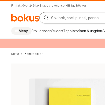
Fri frakt över 249 kr
•
Snabba leveranser
•
Billiga böcker
Sök bok, spel, pussel, penna...
Meny
Erbjudanden
Student
Topplistor
Barn & ungdom
B
Kultur
Konstböcker