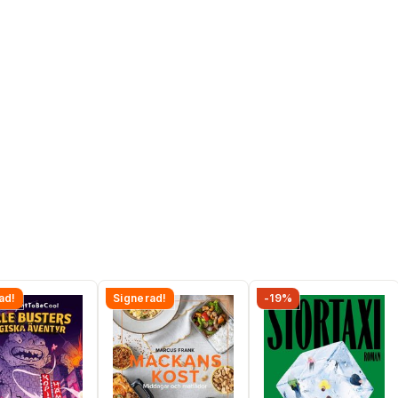
ad!
Signerad!
-19%