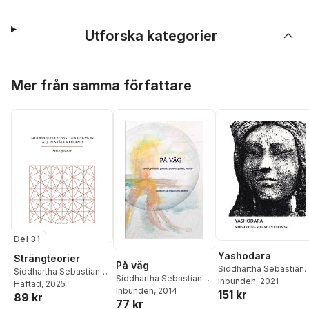
Utforska kategorier
Hoppa över listan
Mer från samma författare
Del 31
Yashodara
Strängteorier
På väg
Siddhartha Sebastian
Siddhartha Sebastian
Siddhartha Sebastian
Larsson
Inbunden
, 2021
Larsson
Häftad
, 2025
,
Jon Ståle
Larsson
Inbunden
, 2014
151 kr
89 kr
Ritland
77 kr