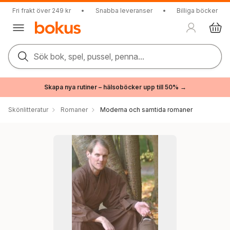
Fri frakt över 249 kr
•
Snabba leveranser
•
Billiga böcker
Sök bok, spel, pussel, penna...
Skapa nya rutiner – hälsoböcker upp till 50% →
Skönlitteratur
Romaner
Moderna och samtida romaner