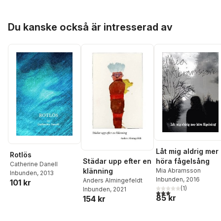
Hoppa över listan
Du kanske också är intresserad av
Låt mig aldrig mer
Rotlös
Städar upp efter en
höra fågelsång
Catherine Danell
klänning
Mia Abramsson
Inbunden
, 2013
Inbunden
, 2016
Anders Almingefeldt
101 kr
(
1
)
Inbunden
, 2021
3,0
utav 5 stjärnor. Tota
85 kr
154 kr