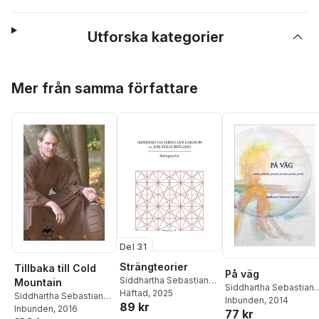
Utforska kategorier
Hoppa över listan
Mer från samma författare
Del 31
Strängteorier
Tillbaka till Cold
På väg
Siddhartha Sebastian
Mountain
Siddhartha Sebastian
Larsson
Häftad
, 2025
,
Jon Ståle
Siddhartha Sebastian
Larsson
Inbunden
, 2014
89 kr
Ritland
Larsson
Inbunden
, 2016
77 kr