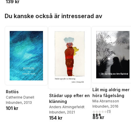
139 kr
Hoppa över listan
Du kanske också är intresserad av
Låt mig aldrig mer
Rotlös
Städar upp efter en
höra fågelsång
Catherine Danell
klänning
Mia Abramsson
Inbunden
, 2013
Inbunden
, 2016
Anders Almingefeldt
101 kr
(
1
)
Inbunden
, 2021
3,0
utav 5 stjärnor. Tota
85 kr
154 kr