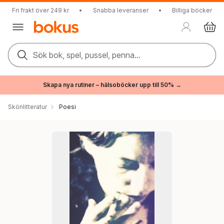
Fri frakt över 249 kr
•
Snabba leveranser
•
Billiga böcker
Sök bok, spel, pussel, penna...
Skapa nya rutiner – hälsoböcker upp till 50% →
Skönlitteratur
Poesi