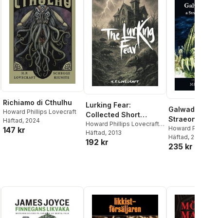
Richiamo di Cthulhu
Lurking Fear:
Galwad Cthul
Howard Phillips Lovecraft
Collected Short
Straeon Arswyd
Häftad
, 2024
Stories Volume Four
Howard Phillips Lovecraft
,
Howard Phillips 
147 kr
David Stuart Davies
Häftad
, 2013
Häftad
, 2025
192 kr
235 kr