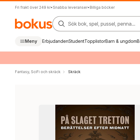
Fri frakt över 249 kr
•
Snabba leveranser
•
Billiga böcker
Sök bok, spel, pussel, penna...
Meny
Erbjudanden
Student
Topplistor
Barn & ungdom
B
Fantasy, SciFi och skräck
Skräck