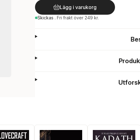
Lägg i varukorg
Skickas
.
Fri frakt över 249 kr.
Be
Produk
Utfors