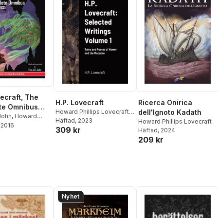
vecraft, The
H.P. Lovecraft
Ricerca Onirica
te Omnibus
Howard Phillips Lovecraft
,
dell'Ignoto Kadath
on, Volume II
 John
,
Howard
C Augustine
Häftad
, 2023
Howard Phillips Lovecraft
Lovecraft
2016
309 kr
Häftad
, 2024
209 kr
Nyhet