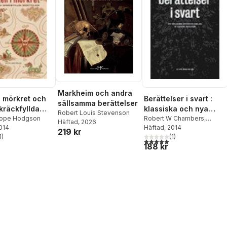
Markheim och andra
i mörkret och
Berättelser i svart :
sällsamma berättelser
kräckfyllda
klassiska och nya
Robert Louis Stevenson
lser
Hope Hodgson
skräckhistorier
Robert W Chambers
,
Häftad
, 2026
2014
William Hope Hodgson
Häftad
, 2014
,
219 kr
1
)
Gustav Meyrink
(
1
)
,
Edgar Allan
stjärnor. Totalt antal röster:
5,0
utav 5 stjärnor. Totalt ant
188 kr
Poe
,
Johan Theorin
,
Sven
Christer Swahn
,
Per Jorner
,
Daniel Bernhoff