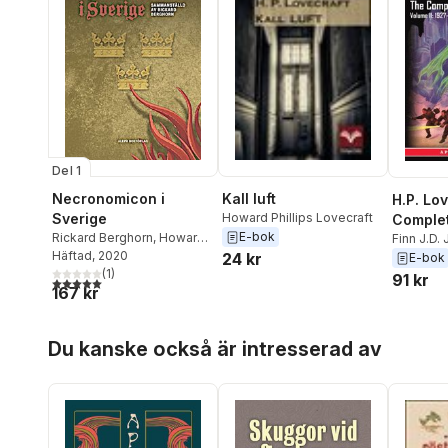
Del 1
Kall luft
Necronomicon i
H.P. Lo
Howard Phillips Lovecraft
Sverige
Comple
E-bok
Rickard Berghorn
,
Howard
Collecti
Finn J.D.
Phillips Lovecraft
Häftad
, 2020
,
Ralph
Phillips 
24 kr
E-bok
Adams Cram
(
1
)
91 kr
5,0
utav 5 stjärnor. Totalt antal röster:
167 kr
Hoppa över listan
Du kanske också är intresserad av