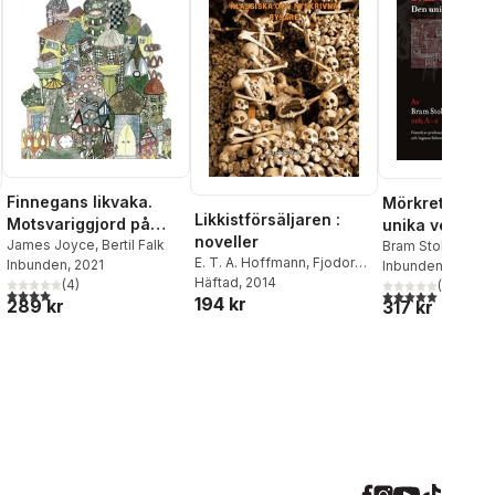
Finnegans likvaka.
Mörkrets makt
Likkistförsäljaren :
Motsvariggjord på
unika version
noveller
svenska av Bertil Falk
James Joyce
,
Bertil Falk
Dracula
Bram Stoker
,
A-e
E. T. A. Hoffmann
,
Fjodor
Inbunden
, 2021
Inbunden
, 2023
Dostojevskij
Häftad
, 2014
,
Arthur Conan
(
4
)
(
1
)
4,0
utav 5 stjärnor. Totalt antal röster:
5,0
utav 5 stjärnor.
194 kr
Doyle
,
Richard Middleton
289 kr
317 kr
al röster: