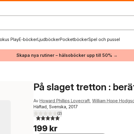
okus Play
E-böcker
Ljudböcker
Pocketböcker
Spel och pussel
Skapa nya rutiner – hälsoböcker upp till 50% →
På slaget tretton : berä
Av
Howard Phillips Lovecraft
,
William Hope Hodgs
Häftad, Svenska, 2017
(
2
)
5,0
utav 5 stjärnor. Totalt antal röster:
199 kr