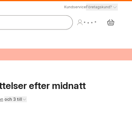
Kundservice
Företagskund?
ttelser efter midnatt
on
och 3 till