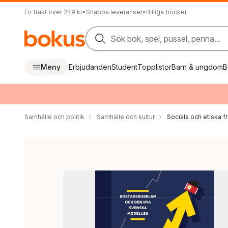
Fri frakt över 249 kr
•
Snabba leveranser
•
Billiga böcker
Sök bok, spel, pussel, penna...
Meny
Erbjudanden
Student
Topplistor
Barn & ungdom
B
Samhälle och politik
Samhälle och kultur
Sociala och etiska f