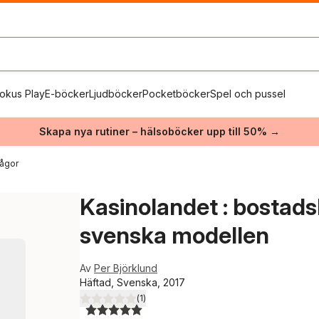
okus Play
E-böcker
Ljudböcker
Pocketböcker
Spel och pussel
Skapa nya rutiner – hälsoböcker upp till 50% →
rågor
Kasinolandet : bostad
svenska modellen
Av
Per Björklund
Häftad, Svenska, 2017
(
1
)
5,0
utav 5 stjärnor. Totalt antal röster: