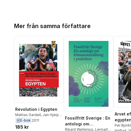
Hoppa över listan
Mer från samma författare
Revolution i Egypten
Arvet e
Mattias Gardell
,
Jan Hjärpe
,
Fossilfritt Sverige : En
egypten
Per Björklund
,
Bitte
E-bok
2011
antologi om
Hammargren
frihet
Per Björk
185 kr
klimatomställning i
Rikard Warlenius
,
Lennart
Häftad
, 2