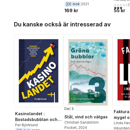
Olsson
,
Astrid Kander
,
Max
E-bok
2021
praktiken
(
3,0
utav 5 
Jerneck
,
Jens Portinson
169 kr
55 kr
Hylander
,
Malin Malm
,
Anna
Wallsten
,
Karolina Isaksson
,
Hoppa över listan
Du kanske också är intresserad av
Malin Henriksson
,
Mikael
von Knorring
,
Rolf
Björheden
,
Per Björklund
Del 3
Faktura l
Kasinolandet :
Stål, vind och vätgas
mygel o
Bostadsbubblan och
Christian Sandström
så skap
Linda He
den nya svenska
Per Björklund
Pocket
, 2024
Inbunden
jämtlän