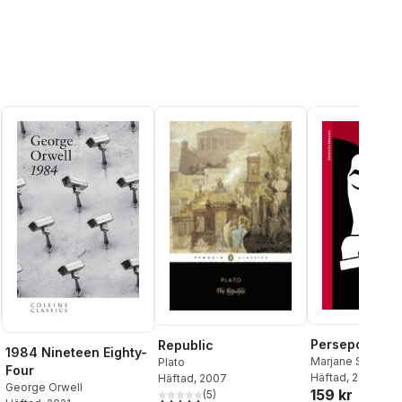
Persepolis I & 
Republic
1984 Nineteen Eighty-
Marjane Satrapi
Plato
Four
Häftad
, 2024
Häftad
, 2007
George Orwell
159 kr
(
5
)
al röster:
4,8
utav 5 stjärnor. Totalt antal röster: