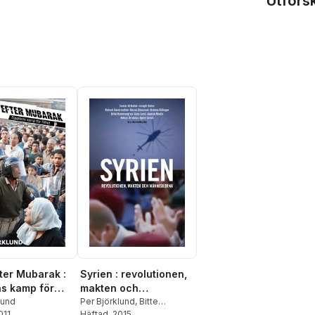
Utfors
fter Mubarak :
Syrien : revolutionen,
s kamp för
makten och
lund
människorna
Per Björklund
,
Bitte
011
Hammargren
Häftad
, 2015
,
Aron Lund
,