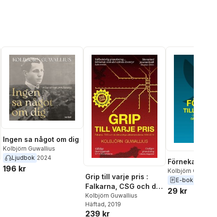
Ingen sa något om dig
Kolbjörn Guwallius
Ljudbok
2024
Förneka till va
196 kr
Kolbjörn Guwalliu
Grip till varje pris :
E-bok
2014
Falkarna, CSG och de
29 kr
rättsvidriga
Kolbjörn Guwallius
Häftad
, 2019
väktarmetoderna
239 kr
1996–2014