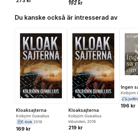
273 kr
192 kr
Hoppa över listan
Du kanske också är intresserad av
Ingen s
Kolbjörn 
Ljudb
196 kr
Kloaksajterna
Kloaksajterna
Kolbjörn Guwallius
Kolbjörn Guwallius
Inbunden
, 2019
E-bok
2019
219 kr
169 kr