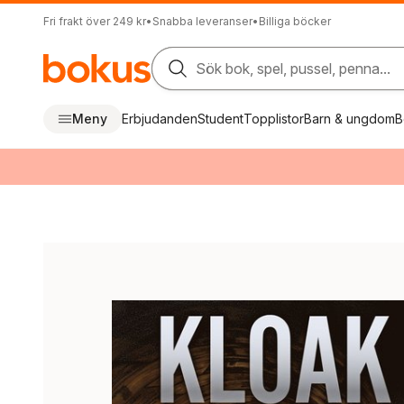
Fri frakt över 249 kr
•
Snabba leveranser
•
Billiga böcker
Sök bok, spel, pussel, penna...
Meny
Erbjudanden
Student
Topplistor
Barn & ungdom
B