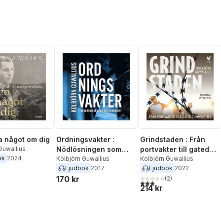
a något om dig
Ordningsvakter :
Grindstaden : Från
Guwallius
Nödlösningen som
portvakter till gated
ok
2024
blev permanent
Kolbjörn Guwallius
communities
Kolbjörn Guwallius
Ljudbok
2017
Ljudbok
2022
170 kr
(
2
)
3,0
utav 5 stjärnor. Totalt ant
214 kr