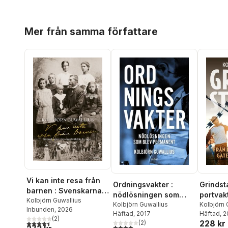
Hoppa över listan
Mer från samma författare
Vi kan inte resa från
Ordningsvakter :
Grindst
barnen : Svenskarna i
nödlösningen som
portvakt
kolonialväldets Kongo
Kolbjörn Guwallius
blev permanent
Kolbjörn Guwallius
commun
Kolbjörn 
Inbunden
, 2026
Häftad
, 2017
Häftad
, 
(
2
)
4,5
utav 5 stjärnor. Totalt antal röster:
228 kr
(
2
)
4,0
utav 5 stjärnor. Totalt antal röster: