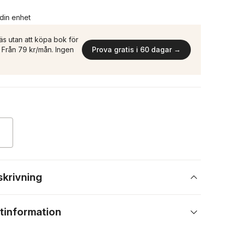
 din enhet
äs utan att köpa bok för
n. Från 79 kr/mån. Ingen
Prova gratis i 60 dagar →
skrivning
tinformation