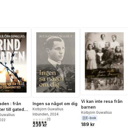
Vi kan inte resa från
Ingen sa något om dig
aden : från
barnen
Kolbjörn Guwallius
er till gated
Kolbjörn Guwallius
Inbunden
, 2024
ities
Guwallius
E-bok
(
1
)
2022
5,0
utav 5 stjärnor. Totalt antal röster:
189 kr
239 kr