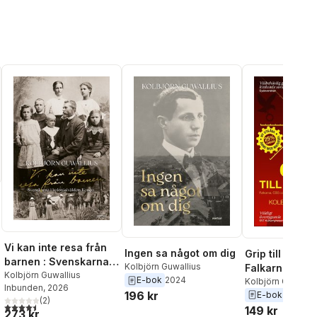
Vi kan inte resa från
Ingen sa något om dig
Grip till varje p
barnen : Svenskarna i
al röster:
Kolbjörn Guwallius
Falkarna, CSG
kolonialväldets Kongo
Kolbjörn Guwallius
E-bok
2024
rättsvidriga
Kolbjörn Guwalliu
Inbunden
, 2026
196 kr
E-bok
2019
väktarmetode
(
2
)
4,5
utav 5 stjärnor. Totalt antal röster:
149 kr
1996-2014
273 kr