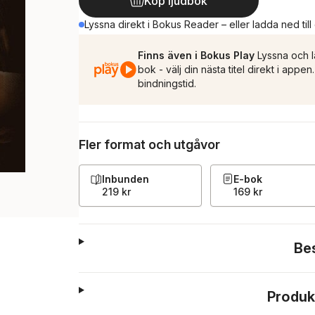
Köp ljudbok
Lyssna direkt i Bokus Reader – eller ladda ned till
Finns även i Bokus Play
Lyssna och l
bok - välj din nästa titel direkt i appe
bindningstid.
Fler format och utgåvor
Inbunden
E-bok
219 kr
169 kr
Be
Produk