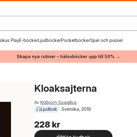
okus Play
E-böcker
Ljudböcker
Pocketböcker
Spel och pussel
Skapa nya rutiner – hälsoböcker upp till 50% →
Kloaksajterna
Av
Kolbjörn Guwallius
Ljudbok
Svenska
, 
2019
228 kr