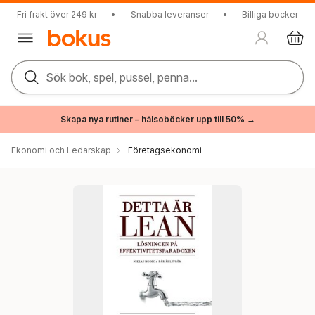
Fri frakt över 249 kr
•
Snabba leveranser
•
Billiga böcker
Sök bok, spel, pussel, penna...
Skapa nya rutiner – hälsoböcker upp till 50% →
Ekonomi och Ledarskap
Företagsekonomi