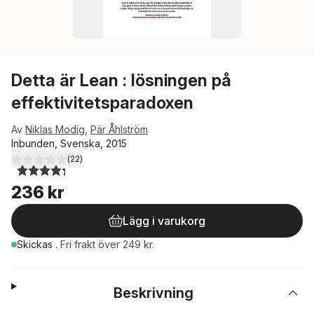
Detta är Lean : lösningen på
effektivitetsparadoxen
Av
Niklas Modig
,
Pär Åhlström
Inbunden, Svenska, 2015
(
22
)
4,3
utav 5 stjärnor. Totalt antal röster:
236 kr
Lägg i varukorg
Skickas
.
Fri frakt över 249 kr.
Beskrivning