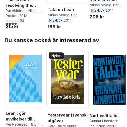
resolving the
Niklas Modig
,
Pär
Tätä on Lean
Åhlström
E-bok
2014
efficiency paradox
Par Ahlstrom
,
Niklas
Niklas Modig
,
Pär
Modig
Pocket
, 2012
206 kr
Åhlström
E-bok
2014
(
5
)
4,0
utav 5 stjärnor. Totalt antal röster:
215 kr
169 kr
Hoppa över listan
Du kanske också är intresserad av
Nyhet
Lean : gör
Yesteryear (svensk
Northvoltfallet
avvikelser till
utgåva)
Gunnar Lindstedt
framgång!
Per Petersson
,
Björn
Inbunden
, 2026
Caro Claire Burke