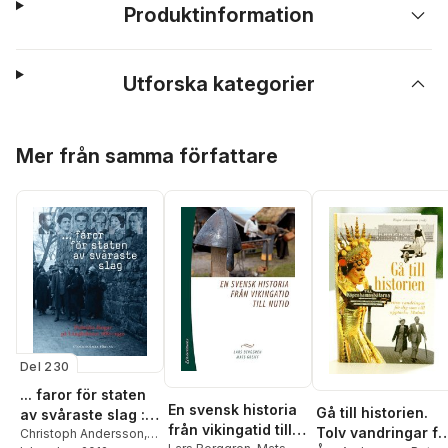
Produktinformation
Utforska kategorier
Hoppa över listan
Mer från samma författare
Del 230
... faror för staten
En svensk historia
Gå till historien.
av svåraste slag :
från vikingatid till
Tolv vandringar fö
politiska fångar på
Christoph Andersson
,