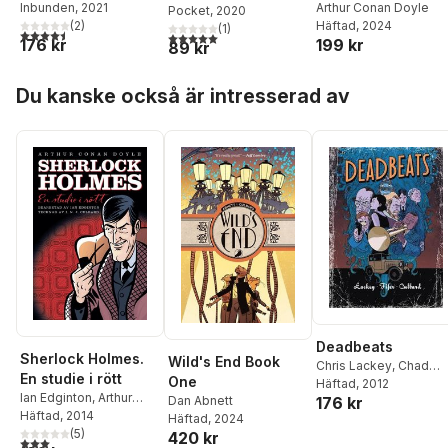
Inbunden
, 2021
Arthur Conan Doyle
De rödhårigas
Pocket
, 2020
(
2
)
Häftad
, 2024
(
1
)
förening ; En
4,5
utav 5 stjärnor. Totalt antal röster:
5,0
utav 5 stjärnor. Totalt antal röster:
176 kr
199 kr
89 kr
skandal i Böhmen
Hoppa över listan
Du kanske också är intresserad av
Deadbeats
Sherlock Holmes.
Wild's End Book
Chris Lackey
,
Chad
En studie i rött
One
Fifer
Häftad
, 2012
Ian Edginton
,
Arthur
Dan Abnett
176 kr
Conan Doyle
Häftad
, 2014
Häftad
, 2024
(
5
)
420 kr
3,0
utav 5 stjärnor. Totalt antal röster: