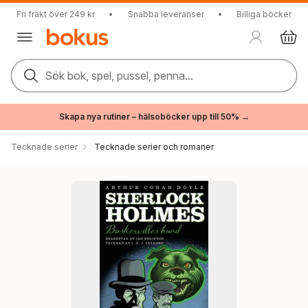
Fri frakt över 249 kr
•
Snabba leveranser
•
Billiga böcker
Sök bok, spel, pussel, penna...
Skapa nya rutiner – hälsoböcker upp till 50% →
Tecknade serier
Tecknade serier och romaner