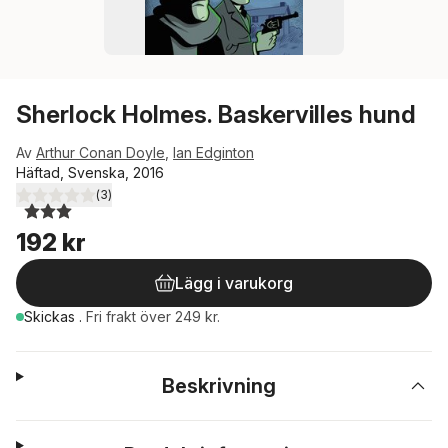
Sherlock Holmes. Baskervilles hund
Av
Arthur Conan Doyle
,
Ian Edginton
Häftad, Svenska, 2016
(
3
)
3,0
utav 5 stjärnor. Totalt antal röster:
192 kr
Lägg i varukorg
Skickas
.
Fri frakt över 249 kr.
Beskrivning