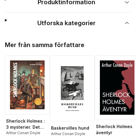
Produktinformation
Utforska kategorier
Hoppa över listan
Mer från samma författare
Sherlock Holmes :
Sherlock Holmes
3 mysterier. Det
Baskervilles hund
äventyr
spräckliga bandet ;
Arthur Conan Doyle
Arthur Conan Doyle