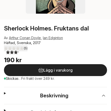
Sherlock Holmes. Fruktans dal
Av
Arthur Conan Doyle
,
Ian Edginton
Häftad, Svenska, 2017
(
5
)
3,2
utav 5 stjärnor. Totalt antal röster:
190 kr
Lägg i varukorg
Skickas
.
Fri frakt över 249 kr.
Beskrivning