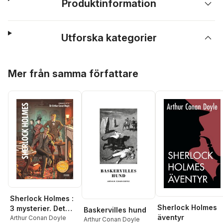
Produktinformation
Utforska kategorier
Hoppa över listan
Mer från samma författare
Sherlock Holmes :
Sherlock Holmes
3 mysterier. Det
Baskervilles hund
äventyr
spräckliga bandet ;
Arthur Conan Doyle
Arthur Conan Doyle