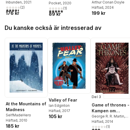
Inbunden
, 2021
Arthur Conan Doyle
De rödhårigas
Pocket
, 2020
(
2
)
Häftad
, 2024
(
1
)
förening ; En
4,5
utav 5 stjärnor. Totalt antal röster:
5,0
utav 5 stjärnor. Totalt antal röster:
176 kr
199 kr
89 kr
skandal i Böhmen
Hoppa över listan
Du kanske också är intresserad av
Del 3
Valley of Fear
At the Mountains of
Game of thrones -
Ian Edginton
Madness
Kampen om
Häftad
, 2017
SelfMadeHero
105 kr
Järntronen. Vol 3
George R. R. Martin
,
Häftad
, 2010
Daniel Abraham
Häftad
, 2014
185 kr
(
1
)
3,0
utav 5 stjärnor. Tota