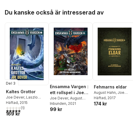
Hoppa över listan
Du kanske också är intresserad av
Del 3
Ensamma Vargen :
Fehmarns eldar
Kaltes Grottor
ett rollspel i Joe
August Hahn
,
Joe
Joe Dever
,
Laszlo
Denver
Häftad
, 2017
Devers
Joe Dever
,
August
Cook
Häftad
, 2015
174 kr
Hahn
Inbunden
,
Matthew
, 2021
Magnamund
(
1
)
99 kr
Sprange
,
Darren Pearce
5,0
utav 5 stjärnor. Totalt antal röster:
169 kr