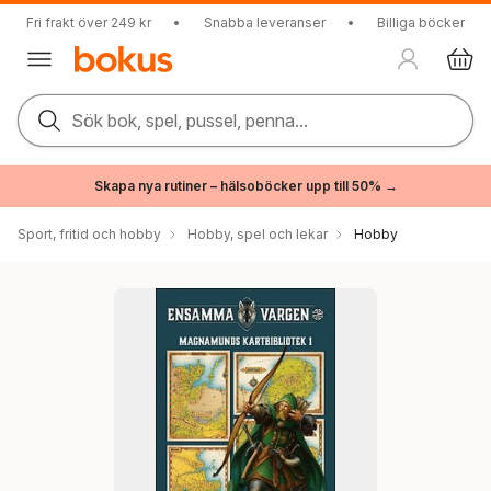
Fri frakt över 249 kr
•
Snabba leveranser
•
Billiga böcker
Sök bok, spel, pussel, penna...
Skapa nya rutiner – hälsoböcker upp till 50% →
Sport, fritid och hobby
Hobby, spel och lekar
Hobby