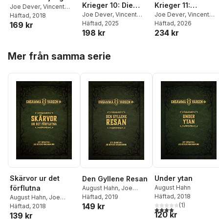
Krieger 10: Die
Krieger 11:
Joe Dever
,
Vincent
Verliese der Toten
Joe Dever
,
Vincent
Dämmerung der
Joe Dever
,
Vincent
Lazzari
Häftad
, 2018
Lazzari
Häftad
, 2025
,
Ben Dever
Lazzari
Häftad
, 2026
,
Ben Dever
169 kr
ewigen Nacht
198 kr
234 kr
Hoppa över listan
Mer från samma serie
Skärvor ur det
Under ytan
Den Gyllene Resan
förflutna
August Hahn
August Hahn
,
Joe
Häftad
, 2018
Dever
Häftad
, 2019
August Hahn
,
Joe
149 kr
(
1
)
Dever
Häftad
, 2018
4,0
utav 5 stjärnor. Tota
120 kr
139 kr