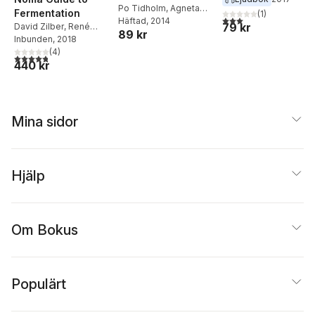
traditions et fêtes
Po Tidholm
,
Agneta
Fermentation
(
1
)
3,0
utav 5 stjärnor. Tota
Lilja
Häftad
, 2014
79 kr
David Zilber
,
René
89 kr
Redzepi
Inbunden
, 2018
(
4
)
4,8
utav 5 stjärnor. Totalt antal röster:
440 kr
Mina sidor
Hjälp
Om Bokus
Populärt