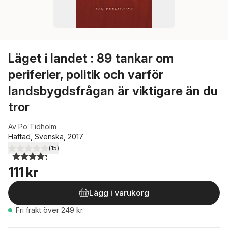
Läget i landet : 89 tankar om
periferier, politik och varför
landsbygdsfrågan är viktigare än du
tror
Av
Po Tidholm
Häftad, Svenska, 2017
(
15
)
4,3
utav 5 stjärnor. Totalt antal röster:
111 kr
Lägg i varukorg
.
Fri frakt över 249 kr.