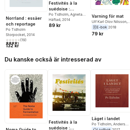
Festivités à la
suédoise :
traditions et fêtes
Po Tidholm
,
Agneta
Varning för mat
Norrland : essäer
Lilja
Häftad
, 2014
Ulf Karl Olov Nilsson
,
och reportage
89 kr
Ebbe Schön
,
Daniel
E-bok
2018
Po Tidholm
Rydén
,
Po Tidholm
,
79 kr
Storpocket
, 2014
Emanuel Karlsten
,
(
19
)
4,4
utav 5 stjärnor. Totalt antal röster:
Jenny Damberg
,
Carl
132 kr
Cederström
,
Amina
Manzoor
,
Sara Ask
,
Hoppa över listan
Pelle Pelters
,
Claude
Du kanske också är intresserad av
Fischler
,
Jonas
Engman
,
Katrine Marça
Emma Frans
,
Jenny
Jewert
Läget i landet
Festivités à la
Po Tidholm
,
Anders
suédoise :
Teglund
Noma Guide to
Ljudbok
2017