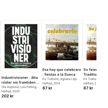
Esa hay que celebraro
So feiern die
: fiestas a la Sueca
Traditionen u
Industrivisioner : åtta
Po Tidholm
,
Agneta Lilja
Festbräuche
Po Tidholm
,
Agne
röster om framtidens
Häftad
, 2014
Häftad
, 2015
svenska industri
Ola Asplund
,
Lisa Pelling
,
67 kr
67 kr
Po Tidholm
Häftad
, 2020
,
Lena
202 kr
Abrahamsson
,
Felix
Lundmark
,
Gabriela Pichler
,
Tuula Teeri
,
Christer
al röster: