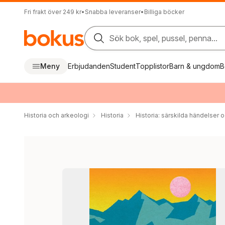
Fri frakt över 249 kr
•
Snabba leveranser
•
Billiga böcker
Sök bok, spel, pussel, penna...
Meny
Erbjudanden
Student
Topplistor
Barn & ungdom
B
Historia och arkeologi
Historia
Historia: särskilda händelser