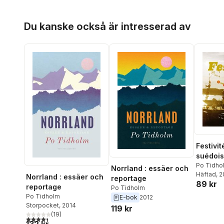
Manzoor
,
Sara Ask
,
Pelle
Pelters
,
Claude Fischler
,
Hoppa över listan
Jonas Engman
,
Katrine
Du kanske också är intresserad av
Marçal
,
Emma Frans
,
Jenny
Jewert
Festivit
suédoise
et fêtes
Po Tidho
Norrland : essäer och
Häftad
, 
Norrland : essäer och
reportage
89 kr
reportage
Po Tidholm
Po Tidholm
E-bok
2012
Storpocket
, 2014
119 kr
(
19
)
4,4
utav 5 stjärnor. Totalt antal röster: