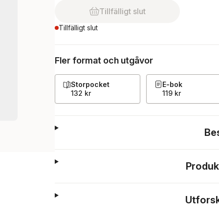
Tillfälligt slut
Tillfälligt slut
Fler format och utgåvor
Storpocket
E-bok
132 kr
119 kr
Be
Produk
Utfors