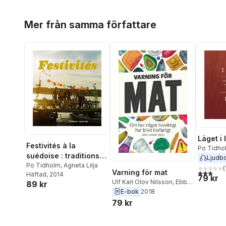
Hoppa över listan
Mer från samma författare
Läget i 
Festivités à la
Po Tidho
suédoise : traditions
Teglund
Ljudb
et fêtes
Po Tidholm
,
Agneta Lilja
(
Varning för mat
3,0
utav 5 
Häftad
, 2014
79 kr
Ulf Karl Olov Nilsson
,
Ebbe
89 kr
Schön
,
Daniel Rydén
,
Po
E-bok
2018
Tidholm
,
Emanuel Karlsten
,
79 kr
Jenny Damberg
,
Carl
Cederström
,
Amina