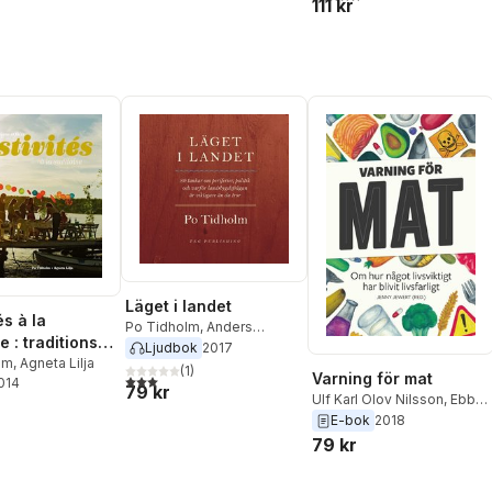
111 kr
Läget i landet
és à la
Po Tidholm
,
Anders
 : traditions
Teglund
Ljudbok
2017
lm
,
Agneta Lilja
(
1
)
Varning för mat
3,0
utav 5 stjärnor. Totalt antal röster:
2014
79 kr
Ulf Karl Olov Nilsson
,
Ebbe
Schön
,
Daniel Rydén
,
Po
E-bok
2018
Tidholm
,
Emanuel Karlsten
,
79 kr
Jenny Damberg
,
Carl
Cederström
,
Amina