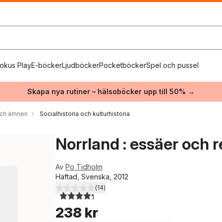
okus Play
E-böcker
Ljudböcker
Pocketböcker
Spel och pussel
Skapa nya rutiner – hälsoböcker upp till 50% →
 och ämnen
Socialhistoria och kulturhistoria
Norrland : essäer och 
Av
Po Tidholm
Häftad, Svenska, 2012
(
14
)
4,3
utav 5 stjärnor. Totalt antal röster:
238 kr