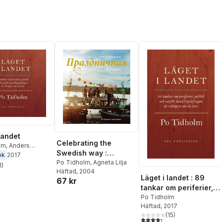
landet
Celebrating the
lm
,
Anders
Swedish way :
ok
2017
traditions and
Po Tidholm
,
Agneta Lilja
1
)
stjärnor. Totalt antal röster:
Häftad
, 2004
festivities (ryska)
Läget i landet : 89
67 kr
tankar om periferier,
politik och varför
Po Tidholm
Häftad
, 2017
landsbygdsfrågan är
(
15
)
viktigare än du tror
4,3
utav 5 stjärnor. Totalt ant