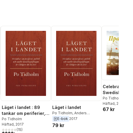
Karlsson
Celebrating t
Swedish way :
traditions and
Po Tidholm
,
Agne
Häftad
, 2004
festivities (ry
Läget i landet : 89
Läget i landet
67 kr
tankar om periferier,
Po Tidholm
,
Anders
Teglund
E-bok
2017
politik och varför
Po Tidholm
Häftad
, 2017
79 kr
landsbygdsfrågan är
(
15
)
viktigare än du tror
4,3
utav 5 stjärnor. Totalt antal röster: