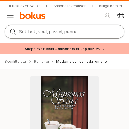
Fri frakt över 249 kr
•
Snabba leveranser
•
Billiga böcker
Sök bok, spel, pussel, penna...
Skapa nya rutiner – hälsoböcker upp till 50% →
Skönlitteratur
Romaner
Moderna och samtida romaner