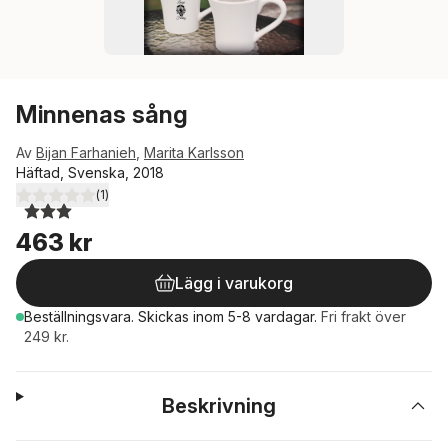
Minnenas sång
Av
Bijan Farhanieh
,
Marita Karlsson
Häftad, Svenska, 2018
(
1
)
3,0
utav 5 stjärnor. Totalt antal röster:
463 kr
Lägg i varukorg
Beställningsvara.
Skickas
inom 5-8 vardagar
.
Fri frakt över
249 kr.
Beskrivning