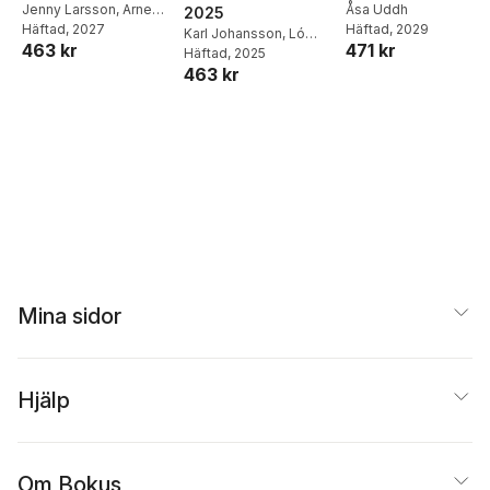
Jenny Larsson
,
Arne
Åsa Uddh
2025
Wester
Häftad
, 2027
Häftad
, 2029
Karl Johansson
,
Ló
463 kr
471 kr
Ke'oni
Häftad
,
, 2025
Carina Persson
463 kr
Mina sidor
Hjälp
Om Bokus