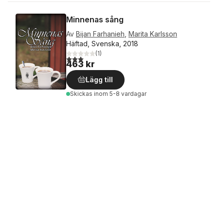
Minnenas sång
Av
Bijan Farhanieh
,
Marita Karlsson
Häftad, Svenska, 2018
(
1
)
3,0
utav 5 stjärnor. Totalt antal röster:
463 kr
Lägg till
Skickas
inom 5-8 vardagar