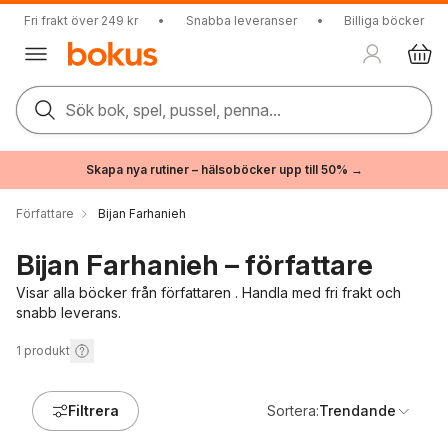
Fri frakt över 249 kr
•
Snabba leveranser
•
Billiga böcker
Sök bok, spel, pussel, penna...
Skapa nya rutiner – hälsoböcker upp till 50% →
Författare
Bijan Farhanieh
Bijan Farhanieh – författare
Visar alla böcker från författaren . Handla med fri frakt och
snabb leverans.
1
produkt
Filtrera
Sortera:
Trendande