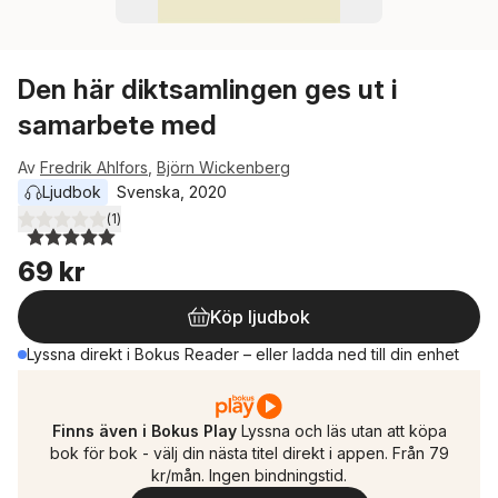
Den här diktsamlingen ges ut i
samarbete med
Av
Fredrik Ahlfors
,
Björn Wickenberg
Ljudbok
Svenska
, 
2020
(
1
)
5,0
utav 5 stjärnor. Totalt antal röster:
69 kr
Köp ljudbok
Lyssna direkt i Bokus Reader – eller ladda ned till din enhet
Finns även i Bokus Play
Lyssna och läs utan att köpa
bok för bok - välj din nästa titel direkt i appen. Från 79
kr/mån. Ingen bindningstid.