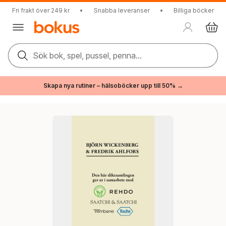
Fri frakt över 249 kr
•
Snabba leveranser
•
Billiga böcker
Sök bok, spel, pussel, penna...
Skapa nya rutiner – hälsoböcker upp till 50% →