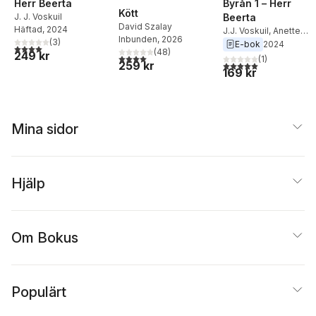
Herr Beerta
Byrån 1 – Herr
Kött
J. J. Voskuil
Beerta
David Szalay
Häftad
, 2024
J.J. Voskuil
,
Anette
Inbunden
, 2026
(
3
)
Björkqvist
E-bok
2024
4,0
utav 5 stjärnor. Totalt antal röster:
(
48
)
249 kr
4,0
utav 5 stjärnor. Totalt antal röster:
(
1
)
259 kr
5,0
utav 5 stjärnor. Tota
169 kr
Mina sidor
Hjälp
Om Bokus
Populärt