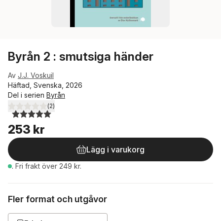
Byrån 2 : smutsiga händer
Av
J.J. Voskuil
Häftad, Svenska, 2026
Del i serien
Byrån
(
2
)
5,0
utav 5 stjärnor. Totalt antal röster:
253 kr
Lägg i varukorg
.
Fri frakt över 249 kr.
Fler format och utgåvor