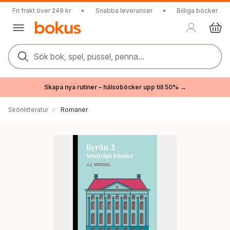
Fri frakt över 249 kr
•
Snabba leveranser
•
Billiga böcker
Sök bok, spel, pussel, penna...
Skapa nya rutiner – hälsoböcker upp till 50% →
Skönlitteratur
Romaner