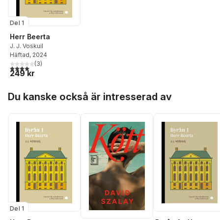
Del 1
Herr Beerta
J. J. Voskuil
Häftad
, 2024
(
3
)
4,0
utav 5 stjärnor. Totalt antal röster:
249 kr
Hoppa över listan
Du kanske också är intresserad av
Del 1