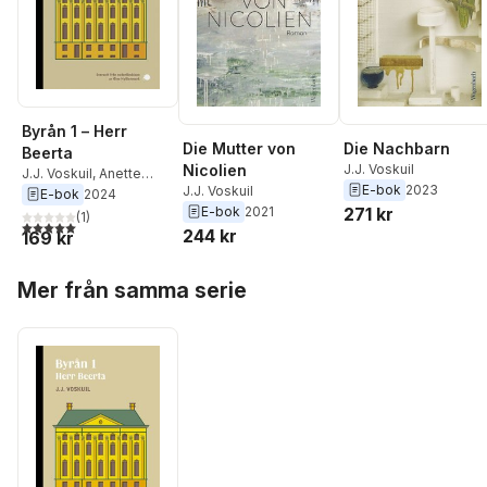
Byrån 1 – Herr
Die Mutter von
Die Nachbarn
Beerta
Nicolien
J.J. Voskuil
J.J. Voskuil
,
Anette
E-bok
2023
J.J. Voskuil
Björkqvist
E-bok
2024
E-bok
2021
271 kr
(
1
)
5,0
utav 5 stjärnor. Totalt antal röster:
244 kr
169 kr
Hoppa över listan
Mer från samma serie