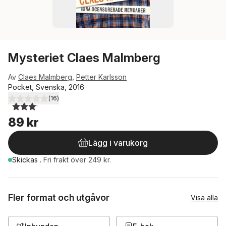
Mysteriet Claes Malmberg
Av
Claes Malmberg
,
Petter Karlsson
Pocket, Svenska, 2016
(
16
)
3,1
utav 5 stjärnor. Totalt antal röster:
89 kr
Lägg i varukorg
Skickas
.
Fri frakt över 249 kr.
Fler format och utgåvor
Visa alla