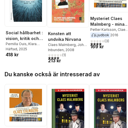
Mysteriet Claes
Malmberg - mina
ocensurerade
Petter Karlsson
,
Claes
Social hållbarhet :
Konsten att
Malmberg
Ljudbok
2016
memoarer
vision, kritik och
undvika Nirvana
(
3
)
4,0
utav 5 stjärnor. Tota
praktik
Pernilla Ouis
,
Klara
Claes Malmberg
,
Johan
169 kr
Öberg
Häftad
,
, 2025
Åke Nilsén
,
Ohlson
Inbunden
, 2008
418 kr
Marta Cuesta
,
Janicke
(
1
)
4,0
utav 5 stjärnor. Totalt antal röster:
Andersson
,
Linus
213 kr
Andersson
,
Helena
Eriksson
,
Sara Högdin
,
Hoppa över listan
Du kanske också är intresserad av
Anna Isaksson
,
Carina
Listerborn
,
Claes
Malmberg
,
Sima Nurali
Wolgast
,
Miriam
Sahlström Negash
,
Leandro Schclarek
Mulinari
,
Matts
Skagshöj
,
Carin Staland
Nyman
,
Henrik
Stenberg
,
Mikael
Stigendal
,
Helena