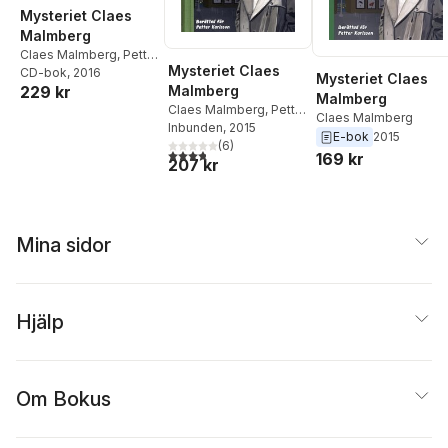
Taubner
,
Magnus
Mysteriet Claes
Tideman
,
Anders
Malmberg
Urbas
,
Niklas Westberg
Claes Malmberg
,
Petter
Tolentino
,
Martin Nurali
Mysteriet Claes
Karlsson
CD-bok
, 2016
Mysteriet Claes
Wolgast
,
Burcu Yigit
Malmberg
229 kr
Malmberg
Turan
Claes Malmberg
,
Petter
Claes Malmberg
Karlsson
Inbunden
, 2015
E-bok
2015
(
6
)
3,8
utav 5 stjärnor. Totalt antal röster:
169 kr
207 kr
Mina sidor
Hjälp
Om Bokus