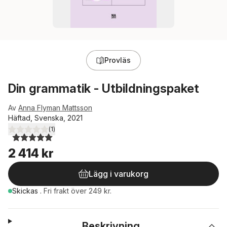
Provläs
Din grammatik - Utbildningspaket
Av
Anna Flyman Mattsson
Häftad, Svenska, 2021
(
1
)
5,0
utav 5 stjärnor. Totalt antal röster:
2 414 kr
Lägg i varukorg
Skickas
.
Fri frakt över 249 kr.
Beskrivning