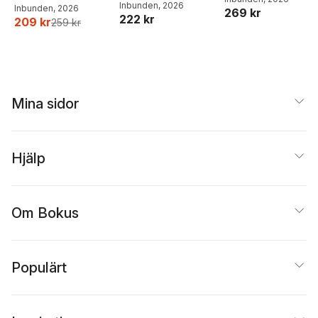
matlådor
Inbunden
, 2026
Inbunden
, 2026
269 kr
222 kr
209 kr
259 kr
Mina sidor
Hjälp
Om Bokus
Populärt