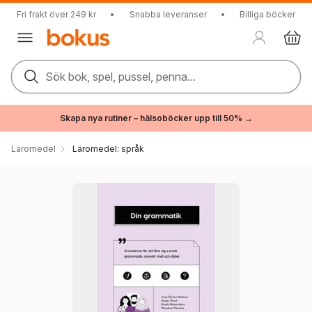
Fri frakt över 249 kr
•
Snabba leveranser
•
Billiga böcker
Sök bok, spel, pussel, penna...
Skapa nya rutiner – hälsoböcker upp till 50% →
Läromedel
Läromedel: språk