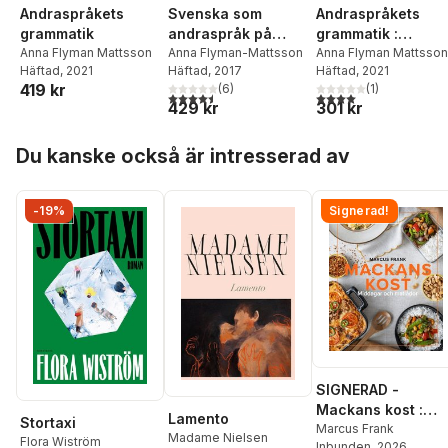
Andraspråkets
Svenska som
Andraspråkets
grammatik
andraspråk på
grammatik :
Anna Flyman Mattsson
språkvetenskaplig
Anna Flyman-Mattsson
övningsbok
Anna Flyman Mattsson
Häftad
, 2021
Häftad
, 2017
Häftad
, 2021
grund
419 kr
(
6
)
(
1
)
4,5
utav 5 stjärnor. Totalt antal röster:
4,0
utav 5 stjärnor. Tota
429 kr
301 kr
Hoppa över listan
Du kanske också är intresserad av
-19%
Signerad!
SIGNERAD -
Mackans kost :
Lamento
Stortaxi
Middagar och
Marcus Frank
Madame Nielsen
Flora Wiström
Inbunden
, 2026