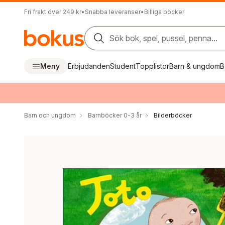
Fri frakt över 249 kr
•
Snabba leveranser
•
Billiga böcker
Sök bok, spel, pussel, penna...
Meny
Erbjudanden
Student
Topplistor
Barn & ungdom
B
Barn och ungdom
Barnböcker 0-3 år
Bilderböcker