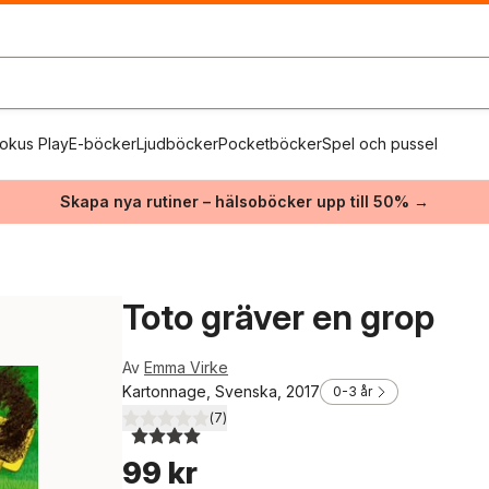
okus Play
E-böcker
Ljudböcker
Pocketböcker
Spel och pussel
Skapa nya rutiner – hälsoböcker upp till 50% →
Toto gräver en grop
Av
Emma Virke
Kartonnage, Svenska, 2017
0-3 år
(
7
)
4,0
utav 5 stjärnor. Totalt antal röster:
99 kr