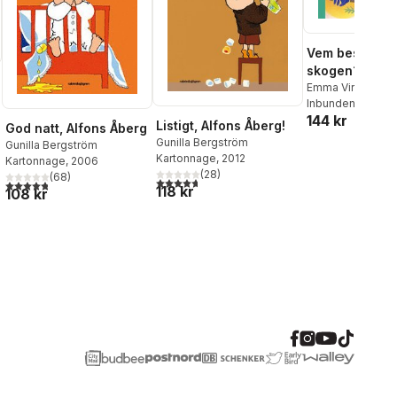
Vem bestämme
skogen?
Emma Virke
Inbunden
, 2025
144 kr
Listigt, Alfons Åberg!
God natt, Alfons Åberg
al röster:
Gunilla Bergström
Gunilla Bergström
Kartonnage
, 2012
Kartonnage
, 2006
(
28
)
(
68
)
4,7
utav 5 stjärnor. Totalt antal röster:
4,8
utav 5 stjärnor. Totalt antal röster:
118 kr
108 kr