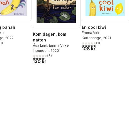
g banan
En cool kiwi
ke
Emma Virke
Kom dagen, kom
ge
, 2022
Kartonnage
, 2021
natten
3
)
(
1
)
stjärnor. Totalt antal röster:
5,0
utav 5 stjärnor. Totalt ant
Åsa Lind
,
Emma Virke
108 kr
Inbunden
, 2020
(
6
)
4,2
utav 5 stjärnor. Totalt antal röster:
130 kr