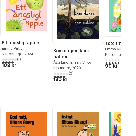
Ett ängsligt äpple
Toto tittut
Emma Virke
Emma Virke
Kom dagen, kom
Kartonnage
, 2024
Kartonnage
, 2014
natten
(
1
)
(
10
)
4,0
utav 5 stjärnor. Totalt antal röster:
al röster:
4,6
utav 5 stjärnor
Åsa Lind
,
Emma Virke
108 kr
99 kr
Inbunden
, 2020
(
6
)
4,2
utav 5 stjärnor. Totalt antal röster:
130 kr