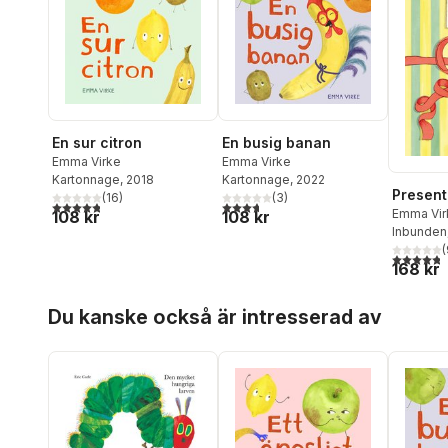
En sur citron
En busig banan
Emma Virke
Emma Virke
Kartonnage
, 2018
Kartonnage
, 2022
Presen
(
16
)
(
3
)
4,8
utav 5 stjärnor. Totalt antal röster:
3,7
utav 5 stjärnor. Totalt antal röster:
Emma Vir
108 kr
108 kr
Östergre
Inbunden
(
4,8
utav 5 
168 kr
Hoppa över listan
Du kanske också är intresserad av