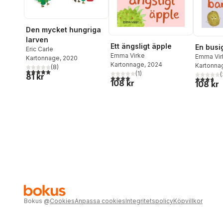
Den mycket hungriga
larven
Ett ängsligt äpple
En busi
Eric Carle
Emma Virke
Emma Vir
Kartonnage
, 2020
Kartonnage
, 2024
Kartonna
(
8
)
5,0
utav 5 stjärnor. Totalt antal röster:
(
1
)
(
81 kr
4,0
utav 5 stjärnor. Totalt antal röster:
3,7
utav 5 
108 kr
108 kr
Bokus
@
Cookies
Anpassa cookies
Integritetspolicy
Köpvillkor