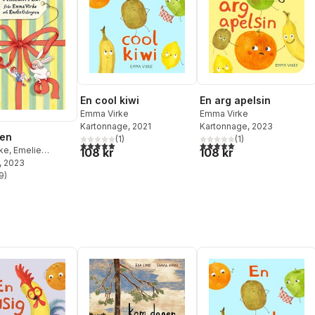
En cool kiwi
En arg apelsin
Emma Virke
Emma Virke
Kartonnage
, 2021
Kartonnage
, 2023
ten
(
1
)
(
1
)
5,0
utav 5 stjärnor. Totalt antal röster:
5,0
utav 5 stjärnor. Totalt ant
ke
,
Emelie
108 kr
108 kr
n
, 2023
9
)
stjärnor. Totalt antal röster: