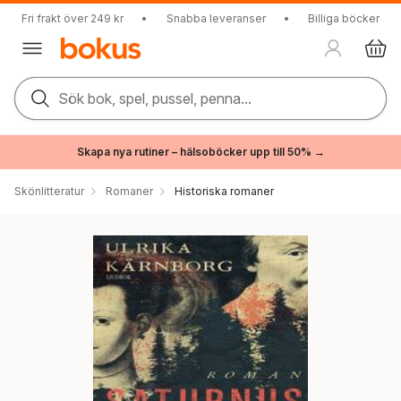
Fri frakt över 249 kr
•
Snabba leveranser
•
Billiga böcker
Sök bok, spel, pussel, penna...
Skapa nya rutiner – hälsoböcker upp till 50% →
Skönlitteratur
Romaner
Historiska romaner