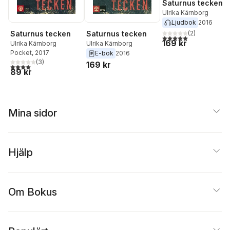
Saturnus tecken
Ulrika Kärnborg
Ljudbok
2016
(
2
)
Saturnus tecken
Saturnus tecken
5,0
utav 5 stjärnor. Tota
169 kr
Ulrika Kärnborg
Ulrika Kärnborg
Pocket
, 2017
E-bok
2016
(
3
)
169 kr
4,0
utav 5 stjärnor. Totalt antal röster:
89 kr
Mina sidor
Hjälp
Om Bokus