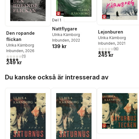
Del 1
Nattflygare
Lejonburen
Den ropande
Ulrika Kärnborg
Ulrika Kärnborg
flickan
Inbunden
, 2022
Inbunden
, 2021
Ulrika Kärnborg
139 kr
(
6
)
Inbunden
, 2026
4,2
utav 5 stjärnor. Tota
245 kr
(
1
)
4,0
utav 5 stjärnor. Totalt antal röster:
249 kr
Hoppa över listan
Du kanske också är intresserad av