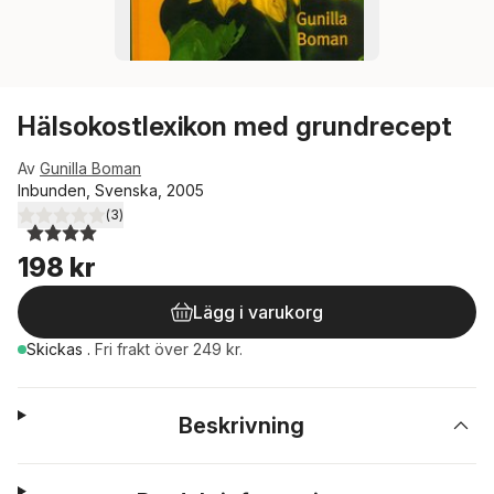
Hälsokostlexikon med grundrecept
Av
Gunilla Boman
Inbunden, Svenska, 2005
(
3
)
4,0
utav 5 stjärnor. Totalt antal röster:
198 kr
Lägg i varukorg
Skickas
.
Fri frakt över 249 kr.
Beskrivning