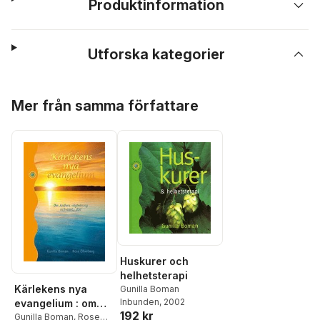
Produktinformation
Utforska kategorier
Hoppa över listan
Mer från samma författare
Huskurer och
helhetsterapi
Kärlekens nya
Gunilla Boman
Inbunden
, 2002
evangelium : om
192 kr
Andens vägledning
Gunilla Boman
,
Rose