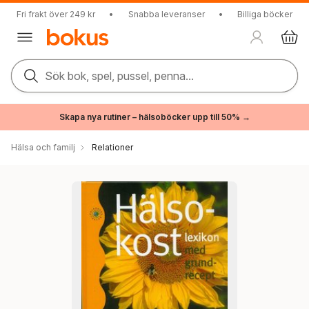
Fri frakt över 249 kr
•
Snabba leveranser
•
Billiga böcker
Sök bok, spel, pussel, penna...
Skapa nya rutiner – hälsoböcker upp till 50% →
Hälsa och familj
Relationer