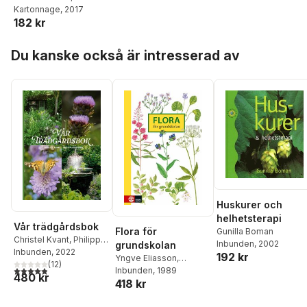
Öfverberg
Kartonnage
, 2017
och egots död
182 kr
Hoppa över listan
Du kanske också är intresserad av
Huskurer och
helhetsterapi
Vår trädgårdsbok
Flora för
Gunilla Boman
Christel Kvant
,
Philippe
Inbunden
, 2002
grundskolan
Hässlekvist
Inbunden
, 2022
,
Inger
192 kr
Yngve Eliasson
,
Palmstierna
(
12
)
,
Lars-Åke
4,9
utav 5 stjärnor. Totalt antal röster:
Margareta Eliasson
Inbunden
, 1989
,
480 kr
Gustavsson
418 kr
Kristina Dahlström
,
Lena Hædde
,
Monica