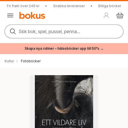
Fri frakt över 249 kr
•
Snabba leveranser
•
Billiga böcker
Sök bok, spel, pussel, penna...
Skapa nya rutiner – hälsoböcker upp till 50% →
Kultur
Fotoböcker