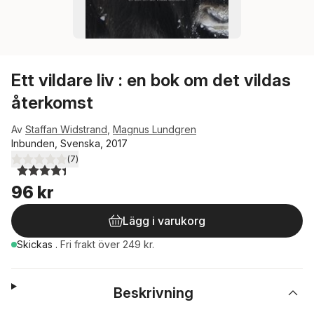
Ett vildare liv : en bok om det vildas
återkomst
Av
Staffan Widstrand
,
Magnus Lundgren
Inbunden, Svenska, 2017
(
7
)
4,4
utav 5 stjärnor. Totalt antal röster:
96 kr
Lägg i varukorg
Skickas
.
Fri frakt över 249 kr.
Beskrivning