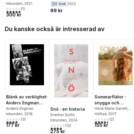
Magnus Lundgren
Inbunden
, 2021
Magnus Lundgren
E-bok
2022
(
1
)
99 kr
5,0
utav 5 stjärnor. Totalt antal röster:
300 kr
Hoppa över listan
Du kanske också är intresserad av
Blänk av verklighet:
Sommarflätor :
Anders Engman
snygga och
pressfotograf
Anders Engman
moderna frisyrer
Heidi Marie Garrett
,
Snö : en historia
Inbunden
, 2018
Katie Rossi
Häftad
, 2017
för alla tillfällen
Sverker Sörlin
(
3
)
(
2
)
Inbunden
, 2024
4,0
utav 5 stjärnor. Totalt antal röster:
4,5
utav 5 stjärnor. Tota
177 kr
155 kr
(
12
)
4,0
utav 5 stjärnor. Totalt antal röster:
275 kr