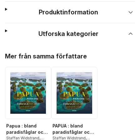
Produktinformation
Utforska kategorier
Hoppa över listan
Mer från samma författare
Papua : bland
PAPUA : bland
paradisfåglar och
paradisfåglar och
djävulsrockor
Staffan Widstrand
,
djävulsrockor
Staffan Widstrand
,