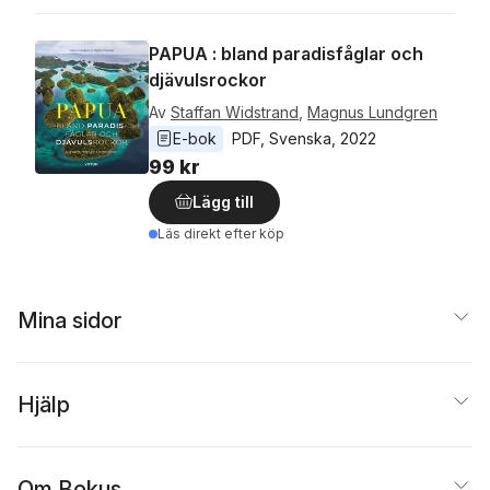
PAPUA : bland paradisfåglar och
djävulsrockor
Av
Staffan Widstrand
,
Magnus Lundgren
E-bok
PDF
, 
Svenska
, 
2022
99 kr
Lägg till
Läs direkt efter köp
Mina sidor
Hjälp
Om Bokus