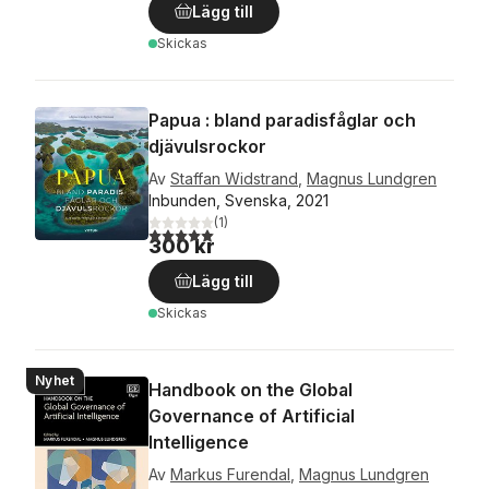
Lägg till
Skickas
Papua : bland paradisfåglar och
djävulsrockor
Av
Staffan Widstrand
,
Magnus Lundgren
Inbunden, Svenska, 2021
(
1
)
5,0
utav 5 stjärnor. Totalt antal röster:
300 kr
Lägg till
Skickas
Nyhet
Handbook on the Global
Governance of Artificial
Intelligence
Av
Markus Furendal
,
Magnus Lundgren