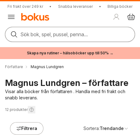
Fri frakt över 249 kr
•
Snabba leveranser
•
Billiga böcker
Sök bok, spel, pussel, penna...
Skapa nya rutiner – hälsoböcker upp till 50% →
Författare
Magnus Lundgren
Magnus Lundgren – författare
Visar alla böcker från författaren . Handla med fri frakt och
snabb leverans.
12
produkter
Filtrera
Sortera:
Trendande