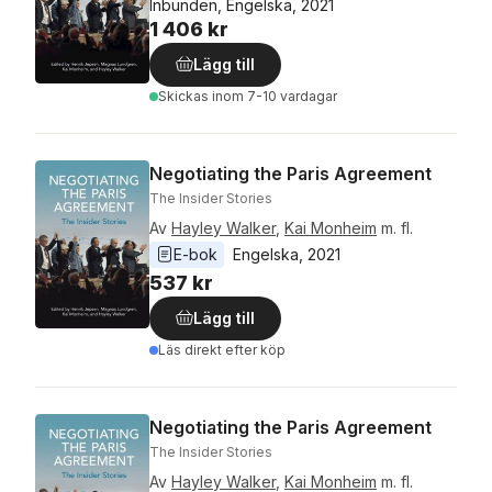
Inbunden, Engelska, 2021
1 406 kr
Lägg till
Skickas
inom 7-10 vardagar
Negotiating the Paris Agreement
The Insider Stories
Av
Hayley Walker
,
Kai Monheim
m. fl.
E-bok
Engelska
, 
2021
537 kr
Lägg till
Läs direkt efter köp
Negotiating the Paris Agreement
The Insider Stories
Av
Hayley Walker
,
Kai Monheim
m. fl.