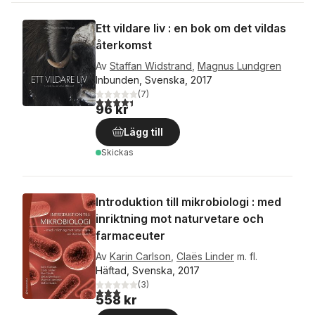
Ett vildare liv : en bok om det vildas
återkomst
Av
Staffan Widstrand
,
Magnus Lundgren
Inbunden, Svenska, 2017
(
7
)
4,4
utav 5 stjärnor. Totalt antal röster:
96 kr
Lägg till
Skickas
Introduktion till mikrobiologi : med
inriktning mot naturvetare och
farmaceuter
Av
Karin Carlson
,
Claës Linder
m. fl.
Häftad, Svenska, 2017
(
3
)
3,0
utav 5 stjärnor. Totalt antal röster:
558 kr