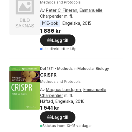
Methods and Protocols
Av
Peter C. Fineran
,
Emmanuelle
Charpentier
m. fl.
E-bok
Engelska
, 
2015
1 886 kr
Lägg till
Läs direkt efter köp
Del 1311 - Methods in Molecular Biology
CRISPR
Methods and Protocols
Av
Magnus Lundgren
,
Emmanuelle
Charpentier
m. fl.
Häftad, Engelska, 2016
1 541 kr
Lägg till
Skickas
inom 10-15 vardagar