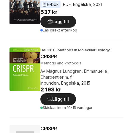
E-bok
PDF
, 
Engelska
, 
2021
537 kr
Lägg till
Läs direkt efter köp
Del 1311 - Methods in Molecular Biology
CRISPR
Methods and Protocols
Av
Magnus Lundgren
,
Emmanuelle
Charpentier
m. fl.
Inbunden, Engelska, 2015
2 198 kr
Lägg till
Skickas
inom 10-15 vardagar
CRISPR