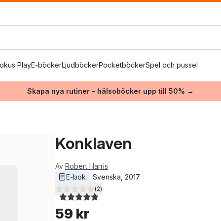
okus Play
E-böcker
Ljudböcker
Pocketböcker
Spel och pussel
Skapa nya rutiner – hälsoböcker upp till 50% →
Konklaven
Av
Robert Harris
E-bok
Svenska
, 
2017
(
2
)
5,0
utav 5 stjärnor. Totalt antal röster:
59 kr