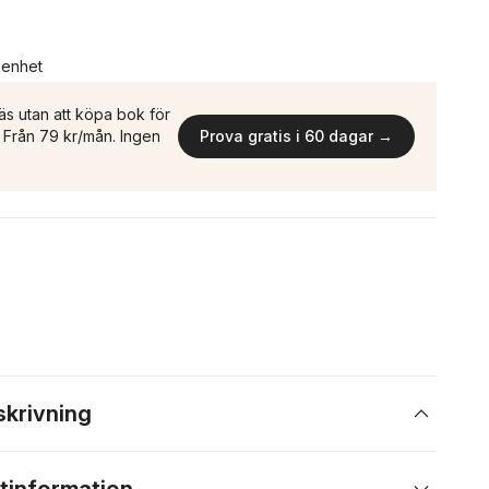
n enhet
äs utan att köpa bok för
n. Från 79 kr/mån. Ingen
Prova gratis i 60 dagar →
skrivning