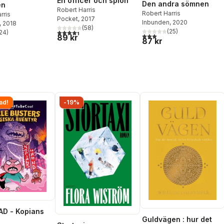
En officer och spion
Den andra sömnen
en
Robert Harris
Robert Harris
rris
Pocket
, 2017
Inbunden
, 2020
, 2018
(
58
)
(
25
)
4,4
utav 5 stjärnor. Totalt antal röster:
24
)
3,0
utav 5 stjärnor. Totalt ant
stjärnor. Totalt antal röster:
89 kr
87 kr
ad!
-19%
D - Kopians
Guldvägen : hur det