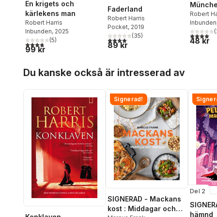
En krigets och
Münch
Faderland
kärlekens man
Robert Ha
Robert Harris
Robert Harris
Inbunden
Pocket
, 2019
Inbunden
, 2025
(
4,1
utav 5 
(
35
)
4,1
utav 5 stjärnor. Totalt antal röster:
48 kr
(
5
)
3,8
utav 5 stjärnor. Totalt antal röster:
89 kr
99 kr
Hoppa över listan
Du kanske också är intresserad av
Signerad!
Signer
Del 2
SIGNERAD - Mackans
SIGNERA
kost : Middagar och
hämnd
Konklaven