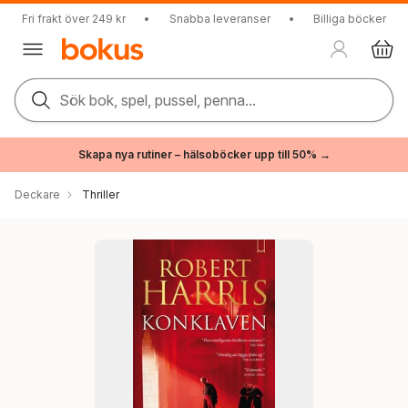
Fri frakt över 249 kr
•
Snabba leveranser
•
Billiga böcker
Sök bok, spel, pussel, penna...
Skapa nya rutiner – hälsoböcker upp till 50% →
Deckare
Thriller