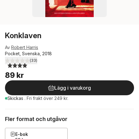
Konklaven
Av
Robert Harris
Pocket, Svenska, 2018
(
33
)
4,0
utav 5 stjärnor. Totalt antal röster:
89 kr
Lägg i varukorg
Skickas
.
Fri frakt över 249 kr.
Fler format och utgåvor
E-bok