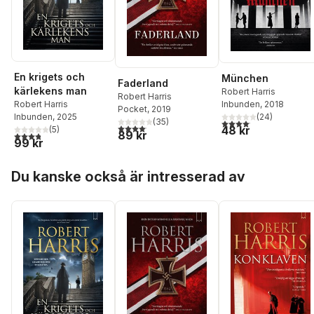
En krigets och
München
Faderland
kärlekens man
Robert Harris
Robert Harris
Inbunden
, 2018
Robert Harris
Pocket
, 2019
(
24
)
Inbunden
, 2025
(
35
)
4,1
utav 5 stjärnor. Total
4,1
utav 5 stjärnor. Totalt antal röster:
48 kr
(
5
)
89 kr
3,8
utav 5 stjärnor. Totalt antal röster:
99 kr
Hoppa över listan
Du kanske också är intresserad av