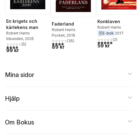
En krigets och
Konklaven
Faderland
kärlekens man
Robert Harris
Robert Harris
E-bok
2017
Robert Harris
Pocket
, 2019
Inbunden
, 2025
(
2
)
(
35
)
5,0
utav 5 stjärnor. Tota
4,1
utav 5 stjärnor. Totalt antal röster:
(
5
)
59 kr
89 kr
3,8
utav 5 stjärnor. Totalt antal röster:
99 kr
Mina sidor
Hjälp
Om Bokus