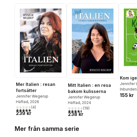
Kom ige
Jennifer
Mer Italien : resan
Mitt Italien : en resa
Inbunden
fortsätter
bakom kulisserna
155 kr
Jennifer Wegerup
Jennifer Wegerup
Häftad
, 2026
Häftad
, 2024
(
4
)
(
19
)
5,0
utav 5 stjärnor. Totalt antal röster:
4,5
utav 5 stjärnor. Totalt antal röster:
239 kr
238 kr
Hoppa över listan
Mer från samma serie