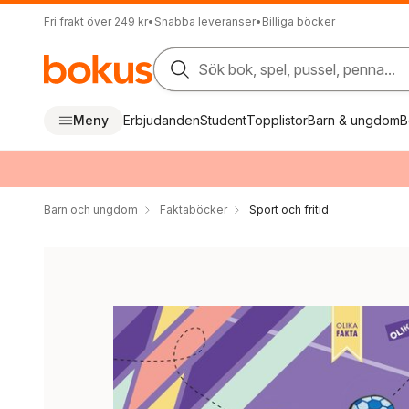
Fri frakt över 249 kr
•
Snabba leveranser
•
Billiga böcker
Sök bok, spel, pussel, penna...
Meny
Erbjudanden
Student
Topplistor
Barn & ungdom
B
Barn och ungdom
Faktaböcker
Sport och fritid