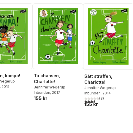
n, kämpa!
Ta chansen,
Sätt straffen,
 Wegerup
Charlotte!
Charlotte!
, 2015
Jennifer Wegerup
Jennifer Wegerup
Inbunden
, 2017
Inbunden
, 2014
155 kr
(
3
)
3,7
utav 5 stjärnor. Totalt ant
155 kr