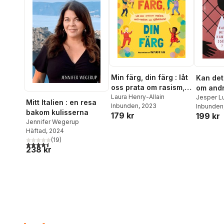
Min färg, din färg : låt
Kan det
oss prata om rasism,
om andr
antirasism och
Laura Henry-Allain
och För
Jesper L
Mitt Italien : en resa
Inbunden
, 2023
Inbunden
självkänsla!
bakom kulisserna
179 kr
199 kr
Jennifer Wegerup
Häftad
, 2024
(
19
)
4,5
utav 5 stjärnor. Totalt antal röster:
238 kr