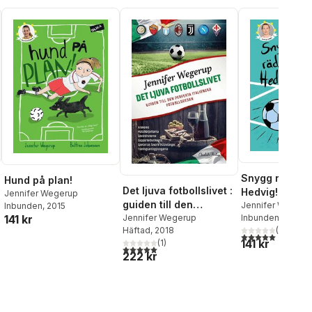
Snygg räddnin
Hund på plan!
Det ljuva fotbollslivet :
Hedvig!
Jennifer Wegerup
guiden till den
Jennifer Wegeru
Inbunden
, 2015
Inbunden
, 2018
perfekta italienska
Jennifer Wegerup
141 kr
(
1
)
Häftad
, 2018
fotbollsresan
5,0
utav 5 stjärnor.
al röster:
141 kr
(
1
)
5,0
utav 5 stjärnor. Totalt antal röster:
222 kr