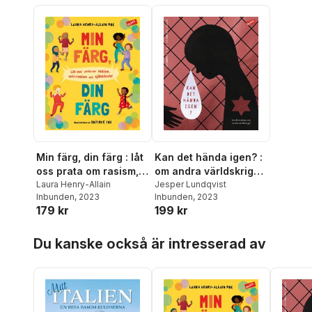
Min färg, din färg : låt
Kan det hända igen? :
oss prata om rasism,
om andra världskriget
antirasism och
Laura Henry-Allain
och Förintelsen
Jesper Lundqvist
Inbunden
, 2023
Inbunden
, 2023
självkänsla!
179 kr
199 kr
Hoppa över listan
Du kanske också är intresserad av