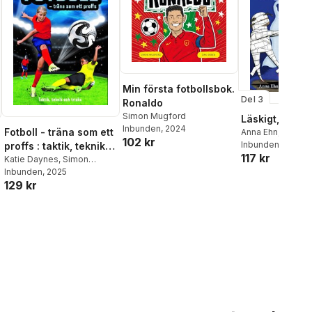
Min första fotbollsbok.
Del 3
Ronaldo
Simon Mugford
Läskigt, Sally!
Inbunden
, 2024
Fotboll - träna som ett
Anna Ehn
,
Mia Ös
102 kr
Inbunden
, 2015
proffs : taktik, teknik
117 kr
och tricks
Katie Daynes
,
Simon
Tudhope
Inbunden
, 2025
129 kr
al röster: