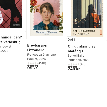
 hända igen? :
Del 1
a världskriget
Brevbäraren i
Om uträkning av
intelsen
undqvist
Lizzanello
, 2023
omfång 1
Francesca Giannone
Solvej Balle
Pocket
, 2026
Inbunden
, 2023
(
148
)
(
48
)
4,4
utav 5 stjärnor. Totalt antal röster:
3,7
utav 5 stjärnor. Totalt ant
99 kr
249 kr