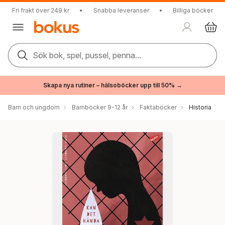
Fri frakt över 249 kr
•
Snabba leveranser
•
Billiga böcker
Sök bok, spel, pussel, penna...
Skapa nya rutiner – hälsoböcker upp till 50% →
Barn och ungdom
Barnböcker 9-12 år
Faktaböcker
Historia