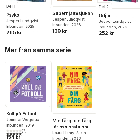
Del 1
Del 2
Superhjältesjukan
Psyko
Odjur
Jesper Lundqvist
Jesper Lundqvist
Jesper Lundqvist
Inbunden
, 2026
Inbunden
, 2025
Inbunden
, 2026
139 kr
265 kr
252 kr
Hoppa över listan
Mer från samma serie
Koll på Fotboll
Jennifer Wegerup
Min färg, din färg :
Inbunden
, 2019
låt oss prata om
(
2
)
rasism, antirasism
Laura Henry-Allain
5,0
utav 5 stjärnor. Totalt antal röster:
154 kr
Inbunden
, 2023
och självkänsla!