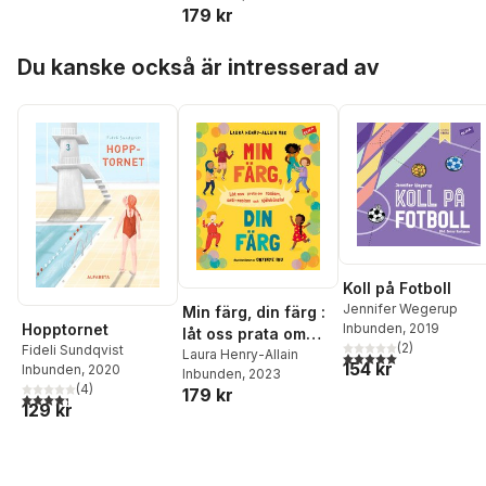
179 kr
Hoppa över listan
Du kanske också är intresserad av
Koll på Fotboll
Jennifer Wegerup
Min färg, din färg :
Inbunden
, 2019
Hopptornet
låt oss prata om
(
2
)
Fideli Sundqvist
rasism, antirasism
Laura Henry-Allain
5,0
utav 5 stjärnor. Tota
154 kr
Inbunden
, 2020
Inbunden
, 2023
och självkänsla!
(
4
)
179 kr
4,3
utav 5 stjärnor. Totalt antal röster:
129 kr